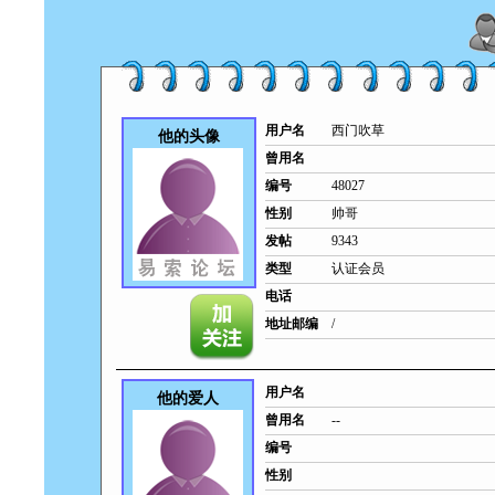
用户名
西门吹草
他的头像
曾用名
编号
48027
性别
帅哥
发帖
9343
类型
认证会员
电话
地址邮编
/
用户名
他的爱人
曾用名
--
编号
性别