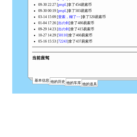
09-30 22:27 [
prspL
]拿了454易索币
09-30 00:19 [
prspL
]拿了503易索币
03-14 15:09 [
壹索，糊了~~
]拿了520易索币
01-04 17:26 [
出の剑
]拿了480易索币
09-29 14:23 [
出の剑
]拿了415易索币
10-27 14:29 [
50110
]拿了460易索币
05-16 15:53 [
72243
]拿了437易索币
当前座驾
基本信息
他的历史
他的车库
他的道具