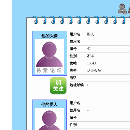
用户名
影人
他的头像
曾用名
--
编号
42
性别
不详
发帖
15043
类型
认证会员
电话
地址邮编
/
用户名
他的爱人
曾用名
--
编号
性别