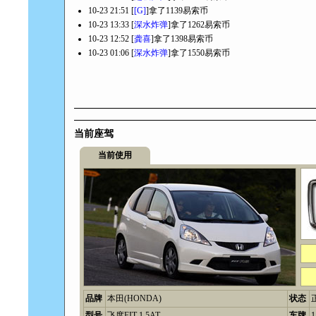
10-23 21:51 [
[G]
]拿了1139易索币
10-23 13:33 [
深水炸弹
]拿了1262易索币
10-23 12:52 [
龚喜
]拿了1398易索币
10-23 01:06 [
深水炸弹
]拿了1550易索币
当前座驾
当前使用
品牌
本田(HONDA)
状态
型号
飞度FIT 1.5AT
车牌
1