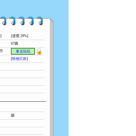
]
[进度:29%]
67级
索币
拿点玩玩
[
给他汇款
]
级