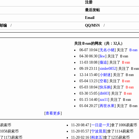
注册
最后发帖
Email
邮编
/
QQ/MSN
/
关注Ｂean的网友（共：32人）
06-07 10:04 [
无名小猪
] 关注了
Ｂean
04-30 06:30 [
lkw
] 关注了
Ｂean
11-03 18:08 [
傷追
] 关注了
Ｂean
09-19 23:11 [
simler0852
] 关注了
Ｂean
12-14 15:40 [
小财迷
] 关注了
Ｂean
05-04 13:23 [
空着
] 关注了
Ｂean
05-03 18:04 [
快乐购
] 关注了
Ｂean
03-30 15:05 [
dh603
] 关注了
Ｂean
01-15 14:40 [
zzz11
] 关注了
Ｂean
01-04 20:27 [
再世水果
] 关注了
Ｂean
[
查看更多
]
5易索币
11-20 08:47 [
一日是一天
]拿了1006易索币
1058易索币
11-20 05:57 [
宁波晨晨
]拿了1114易索币
拿了1173易索币
11-20 02:16 [
阎老五
]拿了1235易索币