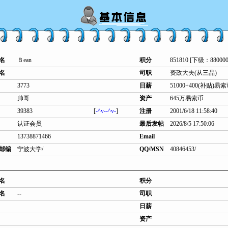
名
Ｂean
积分
851810 [下级：880000
名
司职
资政大夫(从三品)
3773
日薪
51000+400(补贴)易
帅哥
资产
645万易索币
39383
[
-^v--^v-
]
注册
2001/6/18 11:58:40
认证会员
最后发帖
2026/8/5 17:50:06
13738871466
Email
邮编
宁波大学/
QQ/MSN
40846453/
名
积分
名
--
司职
日薪
资产