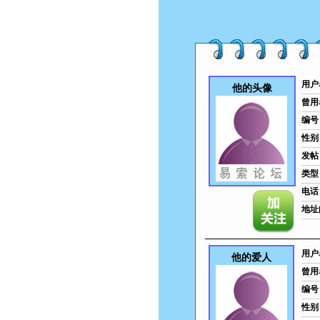
用户
他的头像
曾用
编号
性别
发帖
类型
电话
地址
用户
他的爱人
曾用
编号
性别