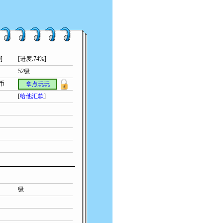
]
[进度:74%]
52级
索币
拿点玩玩
[
给他汇款
]
级