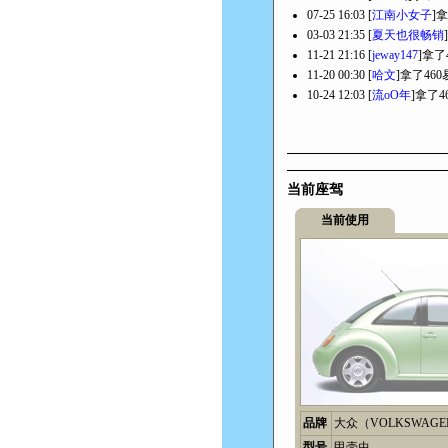
07-25 16:03 [
江南小女子
]
03-03 21:35 [
夏天也很畅销
11-21 21:16 [
jeway147
]拿了
11-20 00:30 [
哈文
]拿了46
10-24 12:03 [
流oО年
]拿了4
当前座驾
当前使用
品牌
大众（VOLKSWAGE
型号
甲壳虫