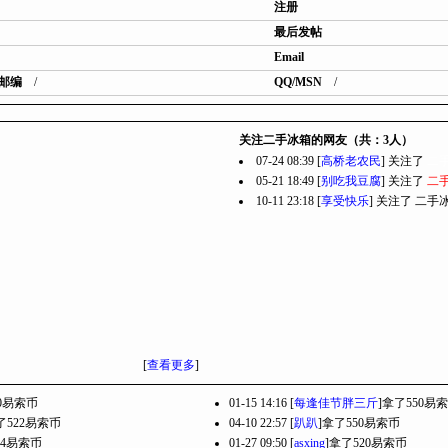
注册
最后发帖
Email
邮编
/
QQ/MSN
/
关注二手冰箱的网友（共：3人）
07-24 08:39 [
高桥老农民
] 关注了
二
05-21 18:49 [
别吃我豆腐
] 关注了
二
10-11 23:18 [
享受快乐
] 关注了
二手
[
查看更多
]
60易索币
01-15 14:16 [
每逢佳节胖三斤
]拿了550易
了522易索币
04-10 22:57 [
趴趴
]拿了550易索币
94易索币
01-27 09:50 [
asxing
]拿了520易索币