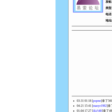
发帖
类型
电话
地址
03-31 01:18 [
popme
]拿了5
04-21 15:41 [
maoye1982
]拿
01-04 17:27 [
出の剑
]拿了4