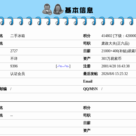
名
二手冰箱
积分
414802 [下级：420000
名
司职
肃政大夫(正六品)
2727
日薪
21000+400(补贴)易
不详
资产
301万易索币
9396
[
-^v--^v-
]
注册
2001/4/20 16:43:38
认证会员
最后发帖
2026/8/6 15:25:32
Email
邮编
/
QQ/MSN
/
名
积分
名
--
司职
日薪
资产