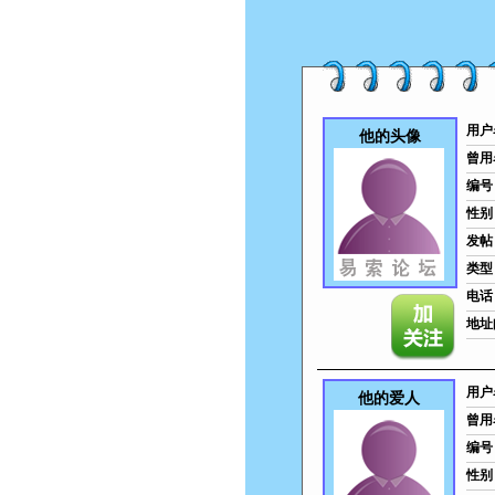
用户
他的头像
曾用
编号
性别
发帖
类型
电话
地址
用户
他的爱人
曾用
编号
性别