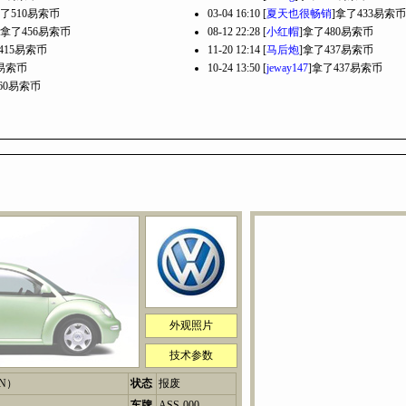
拿了510易索币
03-04 16:10 [
夏天也很畅销
]拿了433易索币
]拿了456易索币
08-12 22:28 [
小红帽
]拿了480易索币
415易索币
11-20 12:14 [
马后炮
]拿了437易索币
0易索币
10-24 13:50 [
jeway147
]拿了437易索币
60易索币
外观照片
技术参数
N）
状态
报废
车牌
ASS-000