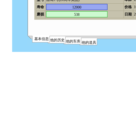
寿命
价格
12000
磨损
日期
2
538
基本信息
他的历史
他的车库
他的道具