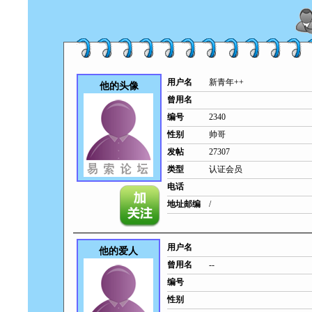
用户名
新青年++
他的头像
曾用名
编号
2340
性别
帅哥
发帖
27307
类型
认证会员
电话
地址邮编
/
用户名
他的爱人
曾用名
--
编号
性别