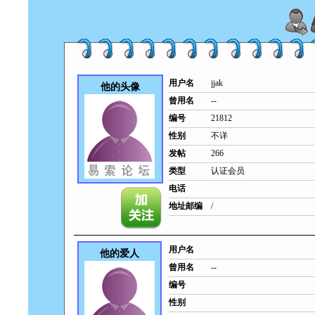
用户名
jjak
他的头像
曾用名
--
编号
21812
性别
不详
发帖
266
类型
认证会员
电话
地址邮编
/
用户名
他的爱人
曾用名
--
编号
性别