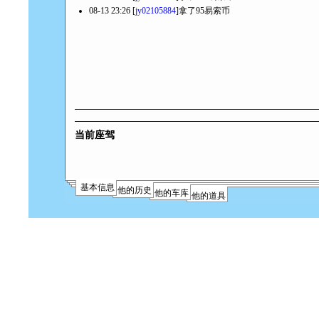
08-13 23:26 [
jy02105884
]拿了95易索币
当前座驾
基本信息
他的历史
他的车库
他的道具