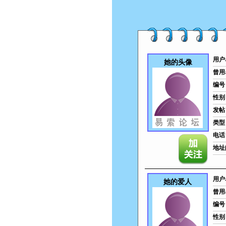
用户
她的头像
曾用
编号
性别
发帖
类型
电话
地址
用户
她的爱人
曾用
编号
性别