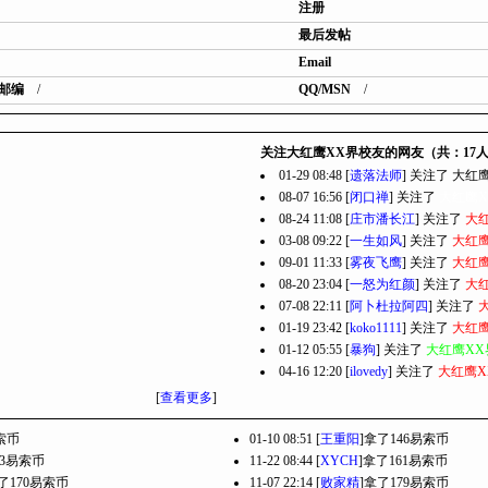
注册
最后发帖
Email
邮编
/
QQ/MSN
/
关注大红鹰XX界校友的网友（共：17
01-29 08:48 [
遗落法师
] 关注了
大红
08-07 16:56 [
闭口禅
] 关注了
大红鹰X
08-24 11:08 [
庄市潘长江
] 关注了
大
03-08 09:22 [
一生如风
] 关注了
大红
09-01 11:33 [
雾夜飞鹰
] 关注了
大红
08-20 23:04 [
一怒为红颜
] 关注了
大
07-08 22:11 [
阿卜杜拉阿四
] 关注了
01-19 23:42 [
koko1111
] 关注了
大红
01-12 05:55 [
暴狗
] 关注了
大红鹰XX
04-16 12:20 [
ilovedy
] 关注了
大红鹰X
[
查看更多
]
索币
01-10 08:51 [
王重阳
]拿了146易索币
53易索币
11-22 08:44 [
XYCH
]拿了161易索币
了170易索币
11-07 22:14 [
败家精
]拿了179易索币