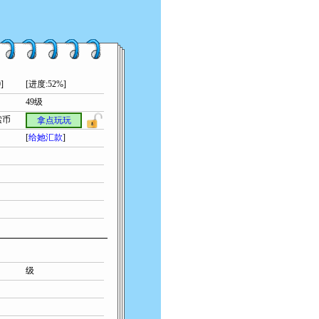
]
[进度:52%]
49级
索币
拿点玩玩
[
给她汇款
]
级