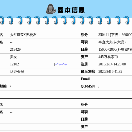
名
大红鹰XX界校友
积分
350441 [下级：360000
名
--
司职
奉直大夫(从六品)
213429
日薪
15000+2000(补贴)易
美女
资产
445万易索币
12102
[
-^v--^v-
]
注册
2016/2/14 14:23:00
认证会员
最后发帖
2026/8/8 9:41:32
Email
邮编
/
QQ/MSN
/
名
积分
名
--
司职
日薪
资产