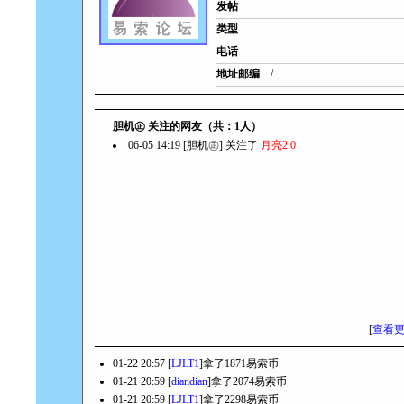
发帖
类型
电话
地址邮编
/
胆机㊣ 关注的网友（共：1人）
06-05 14:19 [胆机㊣] 关注了
月亮2.0
[
查看
01-22 20:57 [
LJLT1
]拿了1871易索币
01-21 20:59 [
diandian
]拿了2074易索币
01-21 20:59 [
LJLT1
]拿了2298易索币