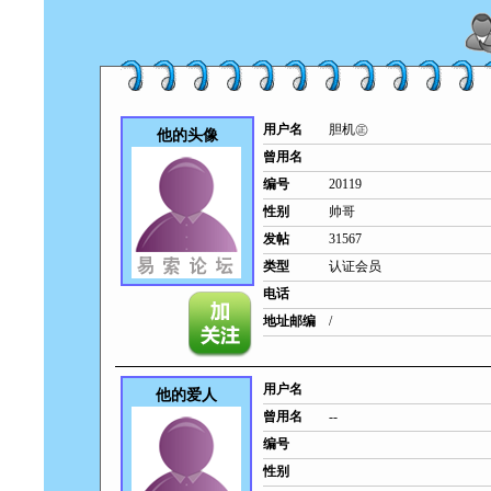
用户名
胆机㊣
他的头像
曾用名
编号
20119
性别
帅哥
发帖
31567
类型
认证会员
电话
地址邮编
/
用户名
他的爱人
曾用名
--
编号
性别