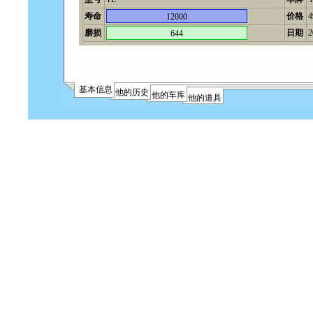
寿命
价格
12000
磨损
日期
2
644
基本信息
他的历史
他的车库
他的道具