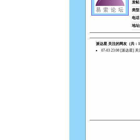
发帖
类型
电话
地址
派达星 关注的网友（共：
07-03 23:08 [派达星]