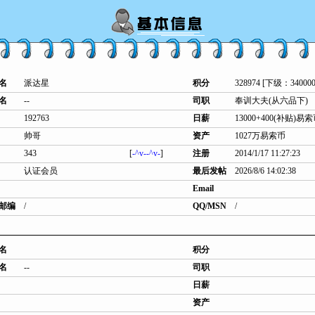
名
派达星
积分
328974 [下级：340000
名
--
司职
奉训大夫(从六品下)
192763
日薪
13000+400(补贴)易
帅哥
资产
1027万易索币
343
[
-^v--^v-
]
注册
2014/1/17 11:27:23
认证会员
最后发帖
2026/8/6 14:02:38
Email
邮编
/
QQ/MSN
/
名
积分
名
--
司职
日薪
资产