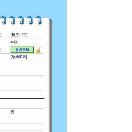
]
[进度:44%]
48级
索币
拿点玩玩
[
给他汇款
]
级