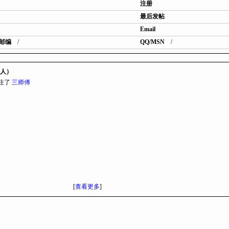
注册
最后发帖
Email
邮编
/
QQ/MSN
/
1人）
 关注了
三师傅
[
查看更多
]