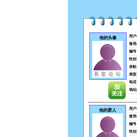
用户
他的头像
曾用
编号
性别
发帖
类型
电话
地址
用户
他的爱人
曾用
编号
性别