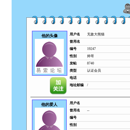
用户名
无敌大熊猫
他的头像
曾用名
编号
19247
性别
帅哥
发帖
8740
类型
认证会员
电话
地址邮编
/
用户名
他的爱人
曾用名
--
编号
性别