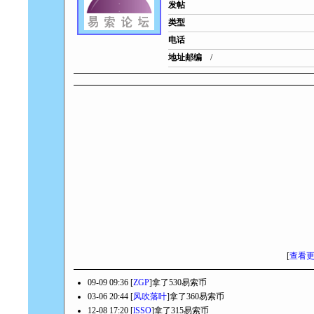
发帖
类型
电话
地址邮编
/
[
查看
09-09 09:36 [
ZGP
]拿了530易索币
03-06 20:44 [
风吹落叶
]拿了360易索币
12-08 17:20 [
lSSO
]拿了315易索币