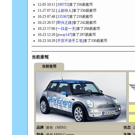
12-05 10:11 [
109755
]拿了350易索币
11-27 07:52 [
上尉诗人
]拿了350易索币
10-25 07:48 [
135367
]拿了219易索币
10-23 20:57 [
即兴之路
]拿了242易索币
10-23 17:06 [
一日是一天
]拿了268易索币
10-23 12:29 [
jeway147
]拿了297易索币
10-23 10:29 [
不言不语手工皂
]拿了330易索币
当前座驾
当前使用
品牌
迷你（MINI）
状态
型号
迷你 MINI Cooper
车牌
2