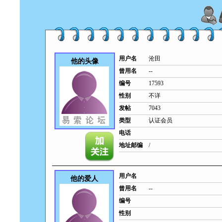
用户名
沧田
他的头像
曾用名
--
编号
17593
性别
不详
发帖
7043
类型
认证会员
电话
地址邮编
/
用户名
他的爱人
曾用名
--
编号
性别