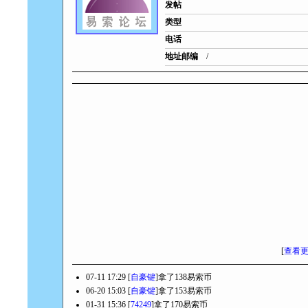
发帖
类型
电话
地址邮编
/
[
查看
07-11 17:29 [
自豪键
]拿了138易索币
06-20 15:03 [
自豪键
]拿了153易索币
01-31 15:36 [
74249
]拿了170易索币