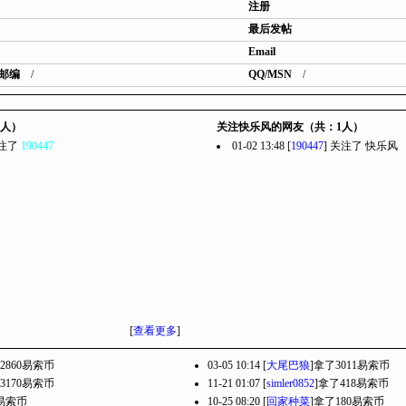
注册
最后发帖
Email
邮编
/
QQ/MSN
/
1人）
关注快乐风的网友（共：1人）
 关注了
190447
01-02 13:48 [
190447
] 关注了
快乐风
[
查看更多
]
2860易索币
03-05 10:14 [
大尾巴狼
]拿了3011易索币
3170易索币
11-21 01:07 [
simler0852
]拿了418易索币
0易索币
10-25 08:20 [
回家种菜
]拿了180易索币