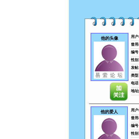
用户
他的头像
曾用
编号
性别
发帖
类型
电话
地址
用户
他的爱人
曾用
编号
性别