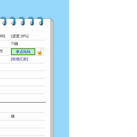
00]
[进度:26%]
73级
索币
拿点玩玩
[
给他汇款
]
级