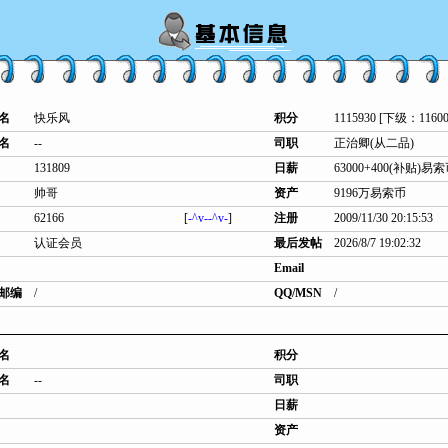
名
快乐风
积分
1115930 [下级：11600
名
--
司职
正治卿(从二品)
131809
日薪
63000+400(补贴)易
帅哥
资产
9196万易索币
62166
[
-^v--^v-
]
注册
2009/11/30 20:15:53
认证会员
最后发帖
2026/8/7 19:02:32
Email
邮编
/
QQ/MSN
/
名
积分
名
--
司职
日薪
资产