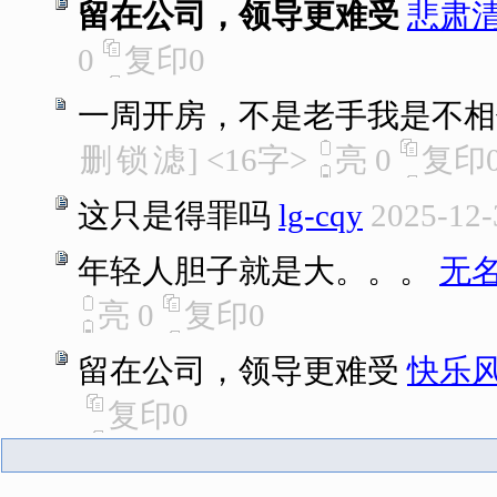
留在公司，领导更难受
悲肃
0
复印
0
一周开房，不是老手我是不相
删
锁
滤
]
<16字>
亮
0
复印
这只是得罪吗
lg-cqy
2025-12-
年轻人胆子就是大。。。
无
亮
0
复印
0
留在公司，领导更难受
快乐
复印
0