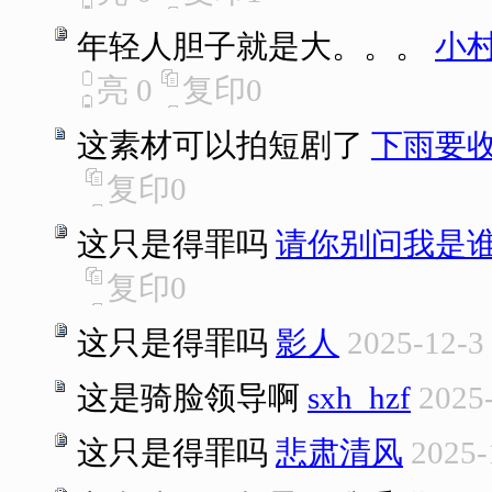
年轻人胆子就是大。。。
小村
亮
0
复印
0
这素材可以拍短剧了
下雨要
复印
0
这只是得罪吗
请你别问我是
复印
0
这只是得罪吗
影人
2025-12-3
这是骑脸领导啊
sxh_hzf
2025-
这只是得罪吗
悲肃清风
2025-