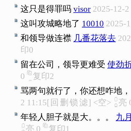
这只是得罪吗
visor
2025-12-2
这叫攻城略地了
10010
2025-1
和领导做连襟
几番花落去
202
印
0
留在公司，领导更难受
使劲
0
复印
2
骂两句就行了，你还想咋地，
2 11:15
[
回
删
锁
滤
]
<空>
亮
年轻人胆子就是大。。。
九
亮
0
复印
1