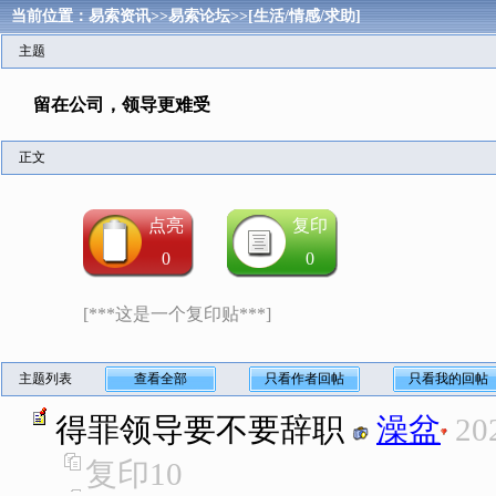
当前位置：
易索资讯
>>
易索论坛
>>
[生活/情感/求助]
主题
留在公司，领导更难受
正文
点亮
复印
0
0
[***这是一个复印贴***]
主题列表
查看全部
只看作者回帖
只看我的回帖
得罪领导要不要辞职
澡盆
20
复印
10