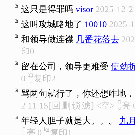
这只是得罪吗
visor
2025-12-2
这叫攻城略地了
10010
2025-1
和领导做连襟
几番花落去
202
印
0
留在公司，领导更难受
使劲
0
复印
2
骂两句就行了，你还想咋地，
2 11:15
[
回
删
锁
滤
]
<空>
亮
年轻人胆子就是大。。。
九
亮
0
复印
1