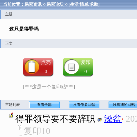
当前位置：
易索资讯
>>
易索论坛
>>
[生活/情感/求助]
主题
这只是得罪吗
正文
点亮
复印
0
0
[***这是一个复印贴***]
主题列表
查看全部
只看作者回帖
只看我的回帖
得罪领导要不要辞职
澡盆
20
复印
10