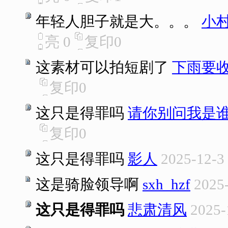
年轻人胆子就是大。。。
小村
亮
0
复印
0
这素材可以拍短剧了
下雨要
复印
0
这只是得罪吗
请你别问我是
复印
0
这只是得罪吗
影人
2025-12-3
这是骑脸领导啊
sxh_hzf
2025-
这只是得罪吗
悲肃清风
2025-