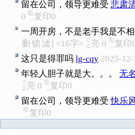
留在公司，领导更难受
悲肃
0
复印
0
一周开房，不是老手我是不相
删
锁
滤
]
<16字>
亮
0
复印
这只是得罪吗
lg-cqy
2025-12-
年轻人胆子就是大。。。
无
亮
0
复印
0
留在公司，领导更难受
快乐
复印
0