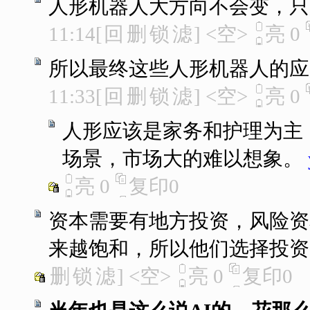
人形机器人大方向不会变，只
11:14
[
回
删
锁
滤
]
<空>
亮
0
所以最终这些人形机器人的应
11:33
[
回
删
锁
滤
]
<空>
亮
0
人形应该是家务和护理为主
场景，市场大的难以想象。
亮
0
复印
0
资本需要有地方投资，风险资
来越饱和，所以他们选择投资
删
锁
滤
]
<空>
亮
0
复印
0