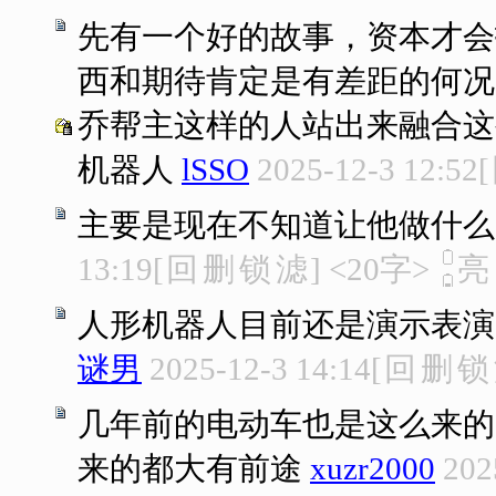
先有一个好的故事，资本才会
西和期待肯定是有差距的何况
乔帮主这样的人站出来融合这
机器人
lSSO
2025-12-3 12:52
[
主要是现在不知道让他做什么
13:19
[
回
删
锁
滤
]
<20字>
人形机器人目前还是演示表演
谜男
2025-12-3 14:14
[
回
删
锁
几年前的电动车也是这么来的
来的都大有前途
xuzr2000
202