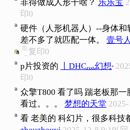
非得做成人形干啥？
乐乐宝
2
印
0
硬件（人形机器人）--身体和
差不多了就匹配一体。
壹号
复印
0
p片投资的
丨DHC灬幻想
202
印
0
众擎T800 看了吗 踹老板那
看过。。。
梦想的天堂
2025-
看 老美的 科幻片，很多科
zhouzhouyi
2025-12-8 9:19
[
回