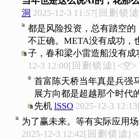
当年也是这么说AI的，花那
洞
2025-12-3 11:57
[
回
删
锁
滤
都是风险投资，总有踏空的
不正确。META没有成功
子，春和梁小雷造船没有成
12-3 12:00
[
回
删
锁
滤
]
<空>
首富陈天桥当年真是兵强
展方向都是超越那个时代
先机
lSSO
2025-12-3 12:13
为了赢未来。等有实际应用场
2025-12-3 12:42
[
回
删
锁
滤
]
<