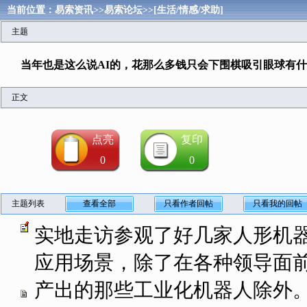
当前位置：
易索资讯
>>
易索论坛
>>
[生活/情感/求助]
主题
当年也是这么说AI的，花那么多钱只会下围棋吸引眼球有
正文
点亮
复印
0
0
主题列表
查看全部
只看作者回帖
只看我的回帖
实地走访参观了好几家人形机
应用场景，除了在各种领导面
产出的那些工业化机器人除外