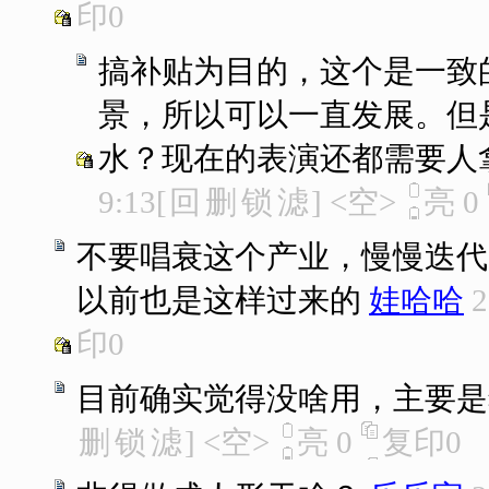
印
0
搞补贴为目的，这个是一致
景，所以可以一直发展。但
水？现在的表演还都需要人
9:13
[
回
删
锁
滤
]
<空>
亮
0
不要唱衰这个产业，慢慢迭代
以前也是这样过来的
娃哈哈
2
印
0
目前确实觉得没啥用，主要是
删
锁
滤
]
<空>
亮
0
复印
0