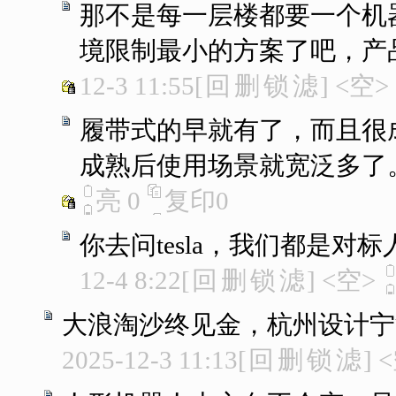
那不是每一层楼都要一个机
境限制最小的方案了吧，产
12-3 11:55
[
回
删
锁
滤
]
<空>
履带式的早就有了，而且很
成熟后使用场景就宽泛多了
亮
0
复印
0
你去问tesla，我们都是对
12-4 8:22
[
回
删
锁
滤
]
<空>
大浪淘沙终见金，杭州设计宁
2025-12-3 11:13
[
回
删
锁
滤
]
<