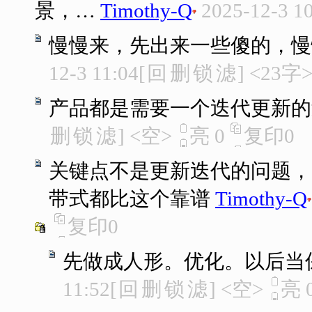
景，…
Timothy-Q
2025-12-3 1
慢慢来，先出来一些傻的，慢
12-3 11:04
[
回
删
锁
滤
]
<23字
产品都是需要一个迭代更新的
删
锁
滤
]
<空>
亮
0
复印
0
关键点不是更新迭代的问题，
带式都比这个靠谱
Timothy-Q
复印
0
先做成人形。优化。以后当
11:52
[
回
删
锁
滤
]
<空>
亮