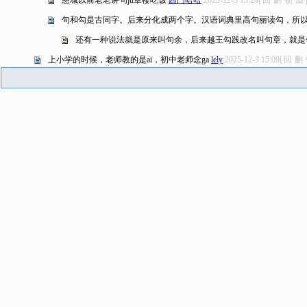
慈城以前老老讲句ju章楼吃饭
西门哈哈
2025-12-3 13:24
[
回
删
锁
滤
句和勾是古同字。后来分化成两个字。汉语词典里高句丽读勾，所
还有一种说法就是原来叫句余，后来越王勾践改名叫句章，就是
上小学的时候，老师教的是ai，初中老师念ga
lely
2025-12-3 15:09
[
回
删