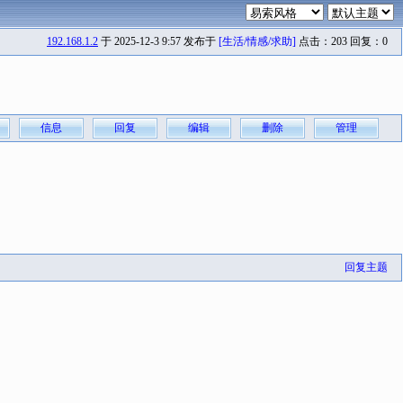
192.168.1.2
于 2025-12-3 9:57 发布于
[生活/情感/求助]
点击：203 回复：0
信息
回复
编辑
删除
管理
回复主题