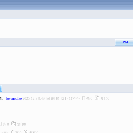
PM
情。
lovenotlike
2025-12-3 9:49
[
回
删
锁
滤
]
<117字>
亮
0
复印
0
亮
0
复印
0