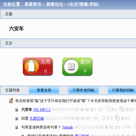
当前位置：
易索资讯
>>
易索论坛
>>
[生活/情感/求助]
主题
六安车
正文
点亮
复印
0
0
主题列表
查看全部
只看作者回帖
只看我的回帖
有没有发现“隘”这个字只有在我们宁波读“嘎”？今天的导航突然发现这个事
六安车
192.168.1.2
2025-12-3 9:57
[
回
删
锁
滤
]
<空>
亮
0
复印
0
邱爱
大尾巴狼
2025-12-3 11:07
[
回
删
锁
滤
]
<空>
亮
0
复印
0
句章是读狗章还有勾章？
Jpmmh
2025-12-3 12:46
[
回
删
锁
滤
]
<11字>