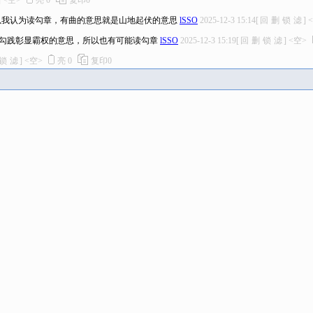
]
<空>
亮
0
复印
0
以我认为读勾章，有曲的意思就是山地起伏的意思
lSSO
2025-12-3 15:14
[
回
删
锁
滤
]
勾践彰显霸权的意思，所以也有可能读勾章
lSSO
2025-12-3 15:19
[
回
删
锁
滤
]
<空>
锁
滤
]
<空>
亮
0
复印
0