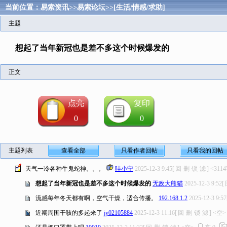
当前位置：
易索资讯
>>
易索论坛
>>
[生活/情感/求助]
主题
想起了当年新冠也是差不多这个时候爆发的
正文
点亮
复印
0
0
主题列表
查看全部
只看作者回帖
只看我的回帖
天气一冷各种牛鬼蛇神。。。
哇小宁
2025-12-3 9:45
[
回
删
锁
滤
]
<311
想起了当年新冠也是差不多这个时候爆发的
无敌大熊猫
2025-12-3 9:52
[
流感每年冬天都有啊，空气干燥，适合传播。
192.168.1.2
2025-12-3 9:57
近期周围干咳的多起来了
jy02105884
2025-12-3 11:16
[
回
删
锁
滤
]
<空