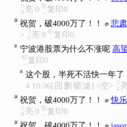
亮
0
复印
0
祝贺，破4000万了！！
悲
>
亮
0
复印
0
宁波港股票为什么不涨呢
高
复印
0
这个股，半死不活快一年了
4 10:36
[
回
删
锁
滤
]
<空>
祝贺，破4000万了！！
快
亮
0
复印
0
祝贺，破4000万了！！
jaso