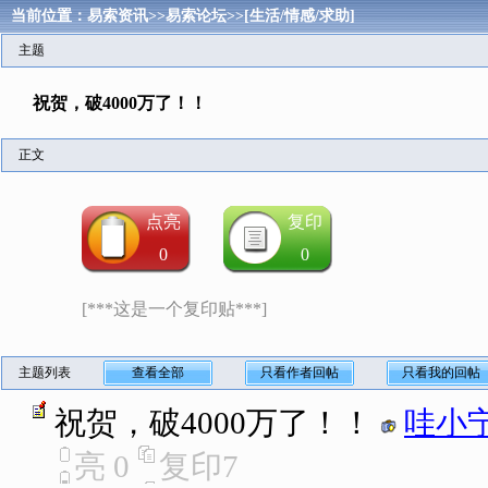
当前位置：
易索资讯
>>
易索论坛
>>
[生活/情感/求助]
主题
祝贺，破4000万了！！
正文
点亮
复印
0
0
[***这是一个复印贴***]
主题列表
查看全部
只看作者回帖
只看我的回帖
祝贺，破4000万了！！
哇小
亮
0
复印
7