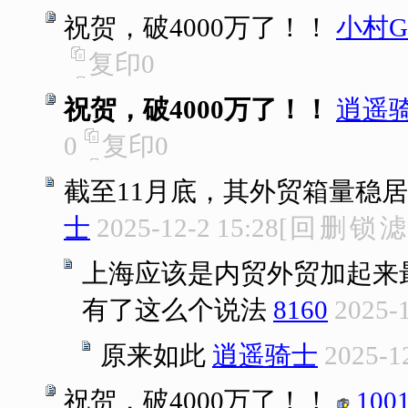
祝贺，破4000万了！！
小村G
复印
0
祝贺，破4000万了！！
逍遥
0
复印
0
截至11月底，其外贸箱量稳
士
2025-12-2 15:28
[
回
删
锁
滤
上海应该是内贸外贸加起来
有了这么个说法
8160
2025-1
原来如此
逍遥骑士
2025-1
祝贺，破4000万了！！
100