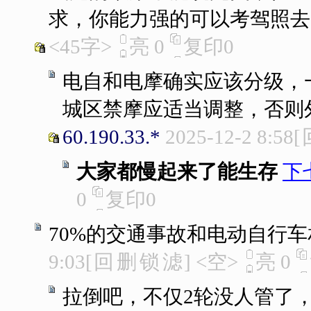
求，你能力强的可以考驾照去
<45字>
亮
0
复印
0
电自和电摩确实应该分级，
城区禁摩应适当调整，否则
60.190.33.*
2025-12-2 8:58
[
大家都慢起来了能生存
下
0
复印
0
70%的交通事故和电动自行
9:03
[
回
删
锁
滤
]
<空>
亮
0
拉倒吧，不仅2轮没人管了