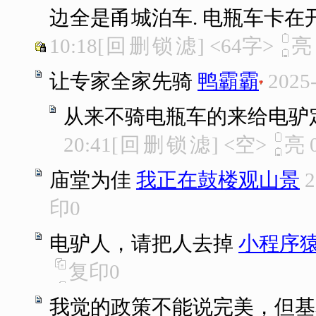
边全是甬城泊车. 电瓶车卡在
10:18
[
回
删
锁
滤
]
<64字>
让专家全家先骑
鸭霸霸
2025-
从来不骑电瓶车的来给电驴
20:41
[
回
删
锁
滤
]
<空>
亮
庙堂为佳
我正在鼓楼观山景
2
印
0
电驴人，请把人去掉
小程序
复印
0
我觉的政策不能说完美，但基