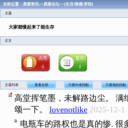
当前位置：
易索资讯
>>
易索论坛
>>
[生活/情感/求助]
主题
大家都慢起来了能生存
正文
点亮
复印
0
0
主题列表
查看全部
只看作者回帖
只看我的回帖
高堂挥笔墨，未解路边尘。 满
颂一下。
lovenotlike
2025-12-1 
电瓶车的路权也是真的惨. 很