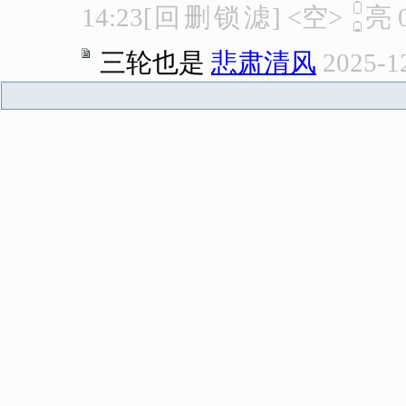
14:23
[
回
删
锁
滤
]
<空>
亮
三轮也是
悲肃清风
2025-1