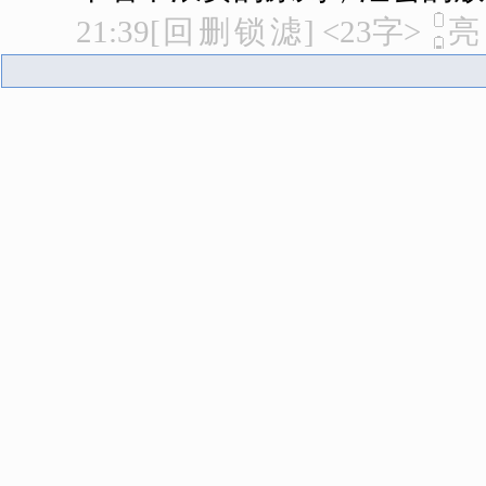
21:39
[
回
删
锁
滤
]
<23字>