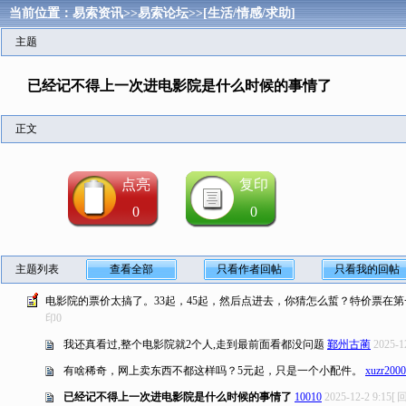
当前位置：
易索资讯
>>
易索论坛
>>
[生活/情感/求助]
主题
已经记不得上一次进电影院是什么时候的事情了
正文
点亮
复印
0
0
主题列表
查看全部
只看作者回帖
只看我的回帖
电影院的票价太搞了。33起，45起，然后点进去，你猜怎么蜇？特价票在
印
0
我还真看过,整个电影院就2个人,走到最前面看都没问题
鄞州古蔺
2025-1
有啥稀奇，网上卖东西不都这样吗？5元起，只是一个小配件。
xuzr2000
已经记不得上一次进电影院是什么时候的事情了
10010
2025-12-2 9:15
[