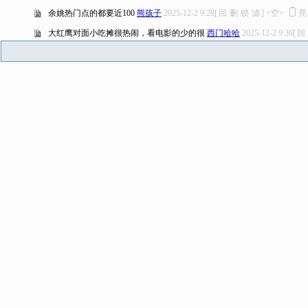
余姚热门点的都要近100
熊孩子
2025-12-2 9:28
[
回
删
锁
滤
]
<空>
大红鹰对面小吃摊很热闹，看电影的少的很
西门哈哈
2025-12-2 9:36
[
回