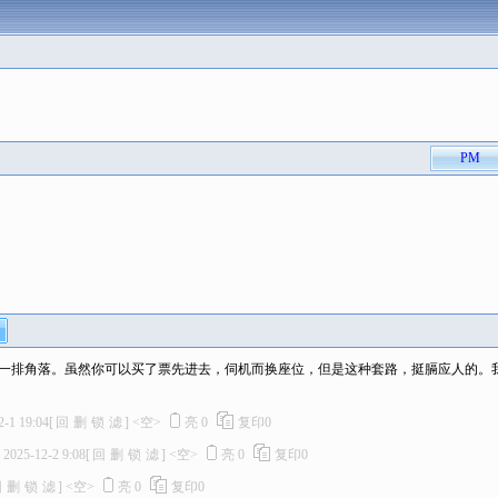
PM
第一排角落。虽然你可以买了票先进去，伺机而换座位，但是这种套路，挺膈应人的。
2-1 19:04
[
回
删
锁
滤
]
<空>
亮
0
复印
0
2025-12-2 9:08
[
回
删
锁
滤
]
<空>
亮
0
复印
0
回
删
锁
滤
]
<空>
亮
0
复印
0