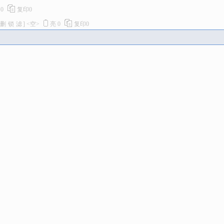
亮
0
复印
0
删
锁
滤
]
<空>
亮
0
复印
0