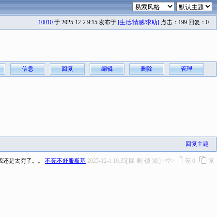
10010
于 2025-12-2 9:15 发布于
[生活/情感/求助]
点击：199 回复：0
信息
回复
编辑
删除
管理
回复主题
我还是太穷了。。
不亮不舒服斯基
2025-12-1 16:35
[
回
删
锁
滤
]
<空>
亮
0
复