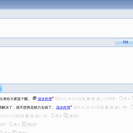
PM
出来给大家提个醒。
深水炸弹
2025-11-30 22:14
[
回
删
锁
滤
]
<2250字>
亮
0
情解决了，就不想再花精力去搞了。
深水炸弹
2025-11-30 22:23
[
回
删
锁
滤
]
<空>
5-12-1 11:00
[
回
删
锁
滤
]
<空>
亮
0
复印
0
20字>
亮
0
复印
0