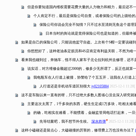
但是你要知道国内维权需要花费大量的人力物力和精力，最后还不
个人肯定不行，最后是保险公司自查，或者保险公司的上级给的
保险公司你说会完全不知情？只不过水至清则无鱼这个道理罢了
日本当时的舆论就是觉得保险公司也是知道的，但最终
如果是自己的保险公司，只能说他监守自盗。上次有个S帽一定要说碰
你想想好了，这种老油条定损员和4S店肯定有利益关联，不然为啥
看来我也碰到过，奔驰车，怪不得人家车子北仑拉到杭州去修理，还不是
说实话，对方维修金额超过2000的，修多少无所谓了，反正也就算一次出险.
我电瓶车在人行道上被撞，协警给了个五五开，说我在人行道上
人行道还是非机动车道区别很大
jy02105884
2025-12-1 11:28
[
这不是车险以来一直有的呀，只不过绝大多数人图省心没去深入研究就被
主要这次太黑了，1千多块的东西，硬生生定成1万多块，吃相太难
的确，吃相实在难看，不能惯着，金融监管局电话打起来，一旦
先等结案吧，我不想节外生枝。
深水炸弹
2025-12-1 11:28
[
这样小磕碰还是留点心，大磕碰撞的厉害的，修理费上万也没有办法了