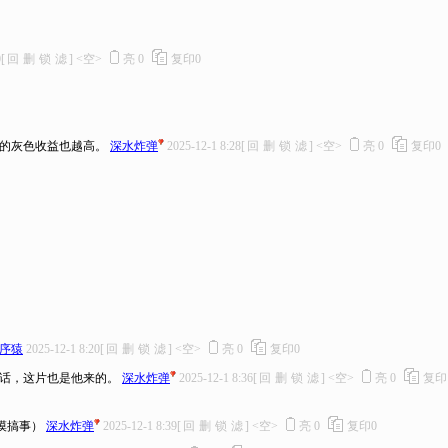
0
[
回
删
锁
滤
]
<空>
亮
0
复印
0
们的灰色收益也越高。
深水炸弹
2025-12-1 8:28
[
回
删
锁
滤
]
<空>
亮
0
复印
0
序猿
2025-12-1 8:20
[
回
删
锁
滤
]
<空>
亮
0
复印
0
电话，这片也是他来的。
深水炸弹
2025-12-1 8:36
[
回
删
锁
滤
]
<空>
亮
0
复印
摸搞事）
深水炸弹
2025-12-1 8:39
[
回
删
锁
滤
]
<空>
亮
0
复印
0