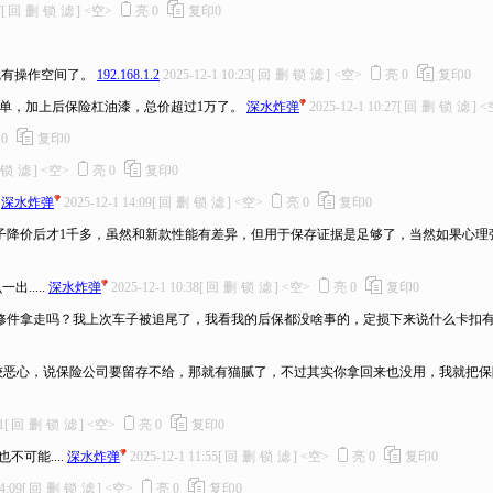
7
[
回
删
锁
滤
]
<空>
亮
0
复印
0
就有操作空间了。
192.168.1.2
2025-12-1 10:23
[
回
删
锁
滤
]
<空>
亮
0
复印
0
串的清单，加上后保险杠油漆，总价超过1万了。
深水炸弹
2025-12-1 10:27
[
回
删
锁
滤
]
<
亮
0
复印
0
锁
滤
]
<空>
亮
0
复印
0
深水炸弹
2025-12-1 14:09
[
回
删
锁
滤
]
<空>
亮
0
复印
0
子降价后才1千多，虽然和新款性能有差异，但用于保存证据是足够了，当然如果心理
....
深水炸弹
2025-12-1 10:38
[
回
删
锁
滤
]
<空>
亮
0
复印
0
修件拿走吗？我上次车子被追尾了，我看我的后保都没啥事的，定损下来说什么卡扣
较恶心，说保险公司要留存不给，那就有猫腻了，不过其实你拿回来也没用，我就把
1
[
回
删
锁
滤
]
<空>
亮
0
复印
0
可能....
深水炸弹
2025-12-1 11:55
[
回
删
锁
滤
]
<空>
亮
0
复印
0
4:09
[
回
删
锁
滤
]
<空>
亮
0
复印
0