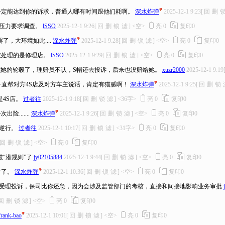
一定能达到你的诉求，普通人哪有时间跟他们耗啊。
深水炸弹
2025-12-1 9:23
[
回
删
压力要求调查。
lSSO
2025-12-1 9:26
[
回
删
锁
滤
]
<空>
亮
0
复印
0
，大环境如此....
深水炸弹
2025-12-1 9:28
[
回
删
锁
滤
]
<空>
亮
0
复印
0
被处理的是修理店。
lSSO
2025-12-1 9:29
[
回
删
锁
滤
]
<空>
亮
0
复印
0
到她的轮毂了，理赔员不认，S帽还去投诉，后来也没赔给她。
xuzr2000
2025-12-1 9:19
一直帮对方4S店及对方车主说话，肯定有猫腻啊！
深水炸弹
2025-12-1 9:25
[
回
删
锁
4S店。
过者往
2025-12-1 9:18
[
回
删
锁
滤
]
<36字>
亮
0
复印
0
......
深水炸弹
2025-12-1 9:26
[
回
删
锁
滤
]
<空>
亮
0
复印
0
逆行。
过者往
2025-12-1 10:17
[
回
删
锁
滤
]
<31字>
亮
0
复印
0
回
删
锁
滤
]
<空>
亮
0
复印
0
“潜规则”了
jy02105884
2025-12-1 9:44
[
回
删
锁
滤
]
<空>
亮
0
复印
0
看了。
深水炸弹
2025-12-1 10:36
[
回
删
锁
滤
]
<空>
亮
0
复印
0
受理投诉，保司比你还急，因为会涉及监管部门的考核，直接和间接地影响业务审批
回
删
锁
滤
]
<空>
亮
0
复印
0
frank-bao
2025-12-1 10:01
[
回
删
锁
滤
]
<空>
亮
0
复印
0