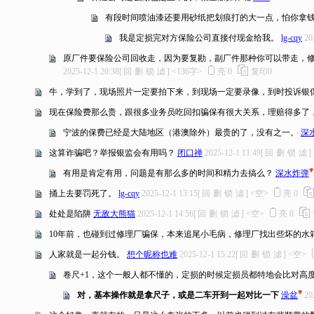
有段时间喷油漆还要用砂纸把划痕打的大一点，怕你拿
我是定损完对方保险公司直接付现金给我。
lg-cqy
20
原厂件要保险公司回收走，因为要复勘，副厂件那种你可以带走，
2025-12-1 20:38
[
回
删
锁
滤
]
<136字>
亮
0
复印
0
牛，学到了，现场照片一定要拍下来，到现场一定要录像，到时投诉银
现在保险费那么贵，跟很多业务员吃回扣骗保有很大关系，理赔得多了
宁波的保费已经是大陆地区（港澳除外）最贵的了，没有之一。
深
这算诈骗吧？举报银监会有用吗？
闭口禅
2025-12-1 11:49
[
回
删
锁
滤
]
有用是肯定有用，问题是有那么多的时间和精力去搞么？
深水炸弹
捅上去要罚死了。
lg-cqy
2025-12-1 13:15
[
回
删
锁
滤
]
<空>
亮
0
处处是陷阱
无敌大熊猫
2025-12-1 14:56
[
回
删
锁
滤
]
<空>
亮
0
10年前，也碰到过修理厂骗保，本来追尾小毛病，修理厂找出些坏的水
人家就是一起分钱。
想个昵称也难
2025-12-1 15:22
[
回
删
锁
滤
]
<空>
卷尺+1，这个一般人都不懂的，定损的时候定损员都特地会比对高
对，基本操作就是拿尺子，或是二车开到一起对比一下
澡盆
20