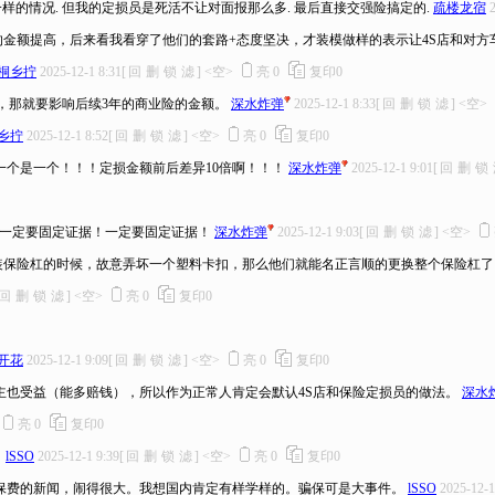
一样的情况. 但我的定损员是死活不让对面报那么多. 最后直接交强险搞定的.
疏楼龙宿
的金额提高，后来看我看穿了他们的套路+态度坚决，才装模做样的表示让4S店和对方
桐乡拧
2025-12-1 8:31
[
回
删
锁
滤
]
<空>
亮
0
复印
0
，那就要影响后续3年的商业险的金额。
深水炸弹
2025-12-1 8:33
[
回
删
锁
滤
]
<空>
乡拧
2025-12-1 8:52
[
回
删
锁
滤
]
<空>
亮
0
复印
0
个是一个！！！定损金额前后差异10倍啊！！！
深水炸弹
2025-12-1 9:01
[
回
删
锁
!一定要固定证据！一定要固定证据！
深水炸弹
2025-12-1 9:03
[
回
删
锁
滤
]
<空>
装保险杠的时候，故意弄坏一个塑料卡扣，那么他们就能名正言顺的更换整个保险杠了
回
删
锁
滤
]
<空>
亮
0
复印
0
开花
2025-12-1 9:09
[
回
删
锁
滤
]
<空>
亮
0
复印
0
主也受益（能多赔钱），所以作为正常人肯定会默认4S店和保险定损员的做法。
深水
亮
0
复印
0
！
lSSO
2025-12-1 9:39
[
回
删
锁
滤
]
<空>
亮
0
复印
0
取保费的新闻，闹得很大。我想国内肯定有样学样的。骗保可是大事件。
lSSO
2025-12-1