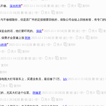
钱不修。
深水炸弹
2025-12-1 14:11
[
回
删
锁
滤
]
<空>
亮
0
复印
0
25-12-1 21:16
[
回
删
锁
滤
]
<空>
亮
0
复印
0
修与不修都随你，但是原厂件的定损都要回收的，保险公司会贴上回收标签，有专门的
保监会的话，他们要吓死的。
澡盆
2025-12-1 10:54
[
回
删
锁
滤
]
<空>
亮
0
复
，保费才会普遍上涨
阿奔
2025-12-1 13:48
[
回
删
锁
滤
]
<空>
亮
0
复印
0
水炸弹
2025-12-1 14:12
[
回
删
锁
滤
]
<空>
亮
0
复印
0
<空>
亮
0
复印
0
2025-12-1 14:12
[
回
删
锁
滤
]
<空>
亮
0
复印
0
复印
0
复印
0
箱电瓶大灯等装车上，买通业务员，最后修了1万。
lely
2025-12-1 15:16
[
回
删
锁
滤
]
亮
0
复印
0
度的，尤其大灯这个位置。
阿修罗
2025-12-1 20:28
[
回
删
锁
滤
]
<空>
亮
0
复
25-12-1 20:34
[
回
删
锁
滤
]
<空>
亮
0
复印
0