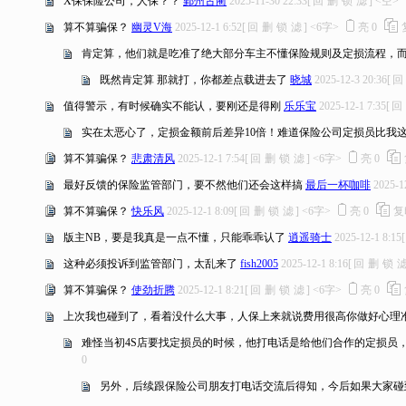
X保保险公司，人保？？
鄞州古蔺
2025-11-30 22:33
[
回
删
锁
滤
]
<空>
算不算骗保？
幽灵V海
2025-12-1 6:52
[
回
删
锁
滤
]
<6字>
亮
0
肯定算，他们就是吃准了绝大部分车主不懂保险规则及定损流程，而
既然肯定算 那就打，你都差点载进去了
晓城
2025-12-3 20:36
[
回
值得警示，有时候确实不能认，要刚还是得刚
乐乐宝
2025-12-1 7:35
[
回
实在太恶心了，定损金额前后差异10倍！难道保险公司定损员比我
算不算骗保？
悲肃清风
2025-12-1 7:54
[
回
删
锁
滤
]
<6字>
亮
0
最好反馈的保险监管部门，要不然他们还会这样搞
最后一杯咖啡
2025-1
算不算骗保？
快乐风
2025-12-1 8:09
[
回
删
锁
滤
]
<6字>
亮
0
复
版主NB，要是我真是一点不懂，只能乖乖认了
逍遥骑士
2025-12-1 8:15
[
这种必须投诉到监管部门，太乱来了
fish2005
2025-12-1 8:16
[
回
删
锁
算不算骗保？
使劲折腾
2025-12-1 8:21
[
回
删
锁
滤
]
<6字>
亮
0
上次我也碰到了，看着没什么大事，人保上来就说费用很高你做好心理准
难怪当初4S店要找定损员的时候，他打电话是给他们合作的定损员，
0
另外，后续跟保险公司朋友打电话交流后得知，今后如果大家碰