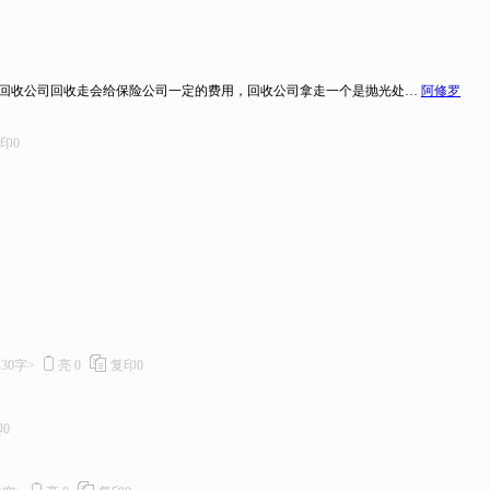
回收公司回收走会给保险公司一定的费用，回收公司拿走一个是抛光处…
阿修罗
印
0
<30字>
亮
0
复印
0
印
0