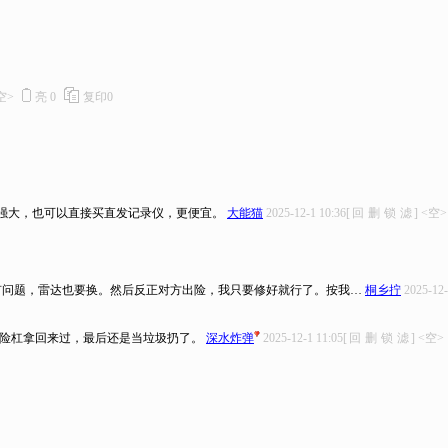
空>
亮
0
复印
0
强大，也可以直接买直发记录仪，更便宜。
大能猫
2025-12-1 10:36
[
回
删
锁
滤
]
<空>
有问题，雷达也要换。然后反正对方出险，我只要修好就行了。按我…
桐乡拧
2025-12-
保险杠拿回来过，最后还是当垃圾扔了。
深水炸弹
2025-12-1 11:05
[
回
删
锁
滤
]
<空>