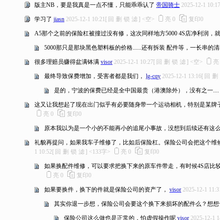
版主NB，要是我真是一点不懂，只能乖乖认了
帝国骑士
2025-12-1 10:1
学习了
jiasn
2025-12-1 10:21
[
回
删
锁
滤
]
<空>
亮
0
复印
0
A5那个之前的保险杠被撞过没有修，这次同样地方5000 4S店净利润，
5000那只是那块黑色塑料板的价格......还有拆装 配件等，一长
很多理赔员赚得盆满钵满
visor
2025-12-1 10:27
[
回
删
锁
滤
]
<空>
最终导致保费增加，受害者都是我们，
lg-cqy
2025-12-1 13:16
[
回
删
是的，宁波的保费已经是全中国最贵（港澳除外），没有之一....
这又让我想起了现在出门似乎有必要随身带一个运动相机，特别是某牌
亮
0
复印
0
原本我以为是一个小的不能再小的追尾小事故，没想到后续还有这么一出.
礼貌再提问，如果我车子维修了，比如后保险杠。保险公司会把这个维
1 10:52
[
回
删
锁
滤
]
<133字>
亮
0
复印
0
如果换配件维修，可以要求把换下来的原车件带走，有时候4S店比
亮
0
复印
0
如果要换件，换下的件就是保险公司的资产了，
visor
2025-12-1 11:3
其实你退一步想，保险公司会要这个换下来损坏的配件么？想想也不
保险公司这么做也是正常的，怕虚假操作呢
visor
2025-12-1 1