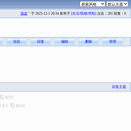
澡盆
于 2025-12-1 20:34 发布于
[生活/情感/求助]
点击：261 回复：0
信息
回复
编辑
删除
管理
回复主题
复印
9
亮
0
复印
0