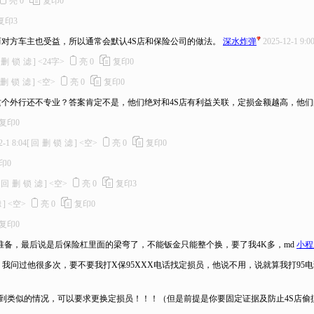
亮
0
复印
0
复印
3
对方车主也受益，所以通常会默认4S店和保险公司的做法。
深水炸弹
2025-12-1 9:0
删
锁
滤
]
<24字>
亮
0
复印
0
删
锁
滤
]
<空>
亮
0
复印
0
这个外行还不专业？答案肯定不是，他们绝对和4S店有利益关联，定损金额越高，他
复印
0
2-1 8:04
[
回
删
锁
滤
]
<空>
亮
0
复印
0
印
0
回
删
锁
滤
]
<空>
亮
0
复印
3
滤
]
<空>
亮
0
复印
0
复印
0
备，最后说是后保险杠里面的梁弯了，不能钣金只能整个换，要了我4K多，md
小程
我问过他很多次，要不要我打X保95XXX电话找定损员，他说不用，说就算我打95
到类似的情况，可以要求更换定损员！！！（但是前提是你要固定证据及防止4S店偷