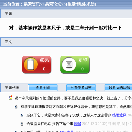
当前位置：
易索资讯
>>
易索论坛
>>
[生活/情感/求助]
主题
对，基本操作就是拿尺子，或是二车开到一起对比一下
正文
点亮
复印
0
0
主题列表
查看全部
只看作者回帖
只看我的回帖
说个今天碰到的车险理赔套路，要不是我态度强硬和坚决，就上当了，分享
有朋友建议我报警对方诈骗和投诉银保监会，我想想还是算了，既然事
必须干它，就是大家都选择了沉默，这帮人才这么嚣张
挡雨遮风
202
给银监局打电话 报告下这个事
晓城
2025-12-3 20:32
[
回
删
锁
滤
]
<