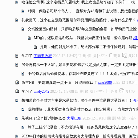
啥保险公司啊? 这个定损员问题很大. 我上次也是堵车碰了下前车. 一模
对啊，保险公司那个鸟人，一直帮对方4S店和车主说话，想把定损
礼貌提问，这个在交强险范围赔付和要用商业险赔付，会有什么后果？
交钱险范围内赔付，只影响后续3年交强险的金额，如果动用商业险
MD的，还以后这种说法，我都以为反正保险赔，爱咋赔咋赔
桐
是啊，他们就是吃准了，绝大部分车主不懂保险规则，能骗一
学习了
下雨要收衣
2025-12-1 8:42
[
回
删
锁
滤
]
<空>
亮
0
复印
1
另外再提示一下大家，如果要硬杠4S店和定损员之前，一定要固定证据
不然4S店背后偷偷使坏，你就哑巴吃黄连了！！！比如，他们在拆
版主NB，要是我真是一点不懂，只能乖乖认了
xuzr2000
2025-12-1 9:04
[
学习了
wndy2042
2025-12-1 9:08
[
回
删
锁
滤
]
<空>
亮
0
复印
0
想知道这个事对方车主是水是知情，整个事件中谁是最大受益者！！
夜
我的理解 ：最大受益者当然是对方4S店（和定损员），当然对方车
录视频了没？投诉到保监会
大尾巴狼
2025-12-1 9:16
[
回
删
锁
滤
]
<空>
脖子上挂个记录仪，不光投诉有用，服务员见你戴这个态度都好了
2023年日本的新闻就有维修店故意夸大修理内容，抬高修理费用，骗