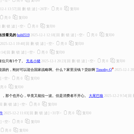
]
<空>
亮
0
复印
0
12-1 13:57
[
回
删
锁
滤
]
<26字>
亮
0
复印
0
亮
0
复印
0
回
删
锁
滤
]
<空>
亮
0
复印
0
当没看见的
hqh0519
2025-12-1 12:18
[
回
删
锁
滤
]
<空>
亮
0
复印
0
2025-12-1 19:40
[
回
删
锁
滤
]
<空>
亮
0
复印
0
:14
[
回
删
锁
滤
]
<空>
亮
0
复印
0
座位只有1个了。
无名小猪
2025-12-1 20:23
[
回
删
锁
滤
]
<空>
亮
0
复印
0
能源的，刚好可以迎合国家战略啊。什么？家里没钱？贷款啊
Timothy-Q
2025-12-1 20
]
<空>
亮
0
复印
0
亮
0
复印
0
），那个也开心，毕竟又能拉一波。但是消费者不开心。
大尾巴狼
2025-12-2 9:54
[
回
回
删
锁
滤
]
<空>
亮
0
复印
0
蜗牛
2025-12-2 11:03
[
回
删
锁
滤
]
<31字>
亮
0
复印
0
]
<空>
亮
0
复印
0
亮
0
复印
0