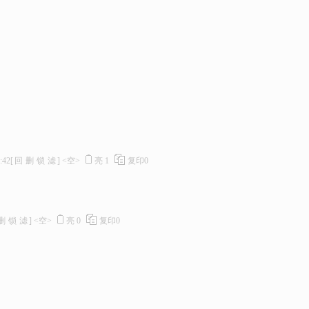
:42
[
回
删
锁
滤
]
<空>
亮
1
复印
0
删
锁
滤
]
<空>
亮
0
复印
0