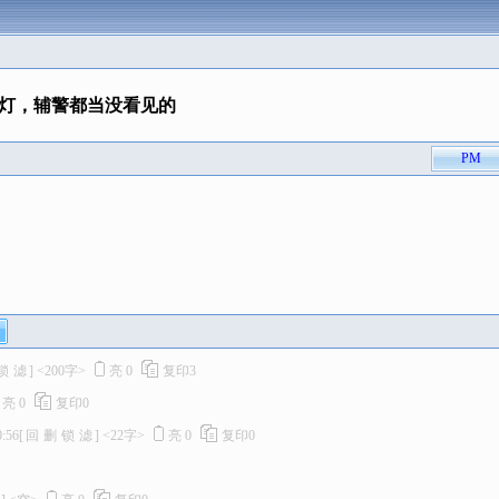
灯，辅警都当没看见的
PM
锁
滤
]
<200字>
亮
0
复印
3
亮
0
复印
0
0:56
[
回
删
锁
滤
]
<22字>
亮
0
复印
0