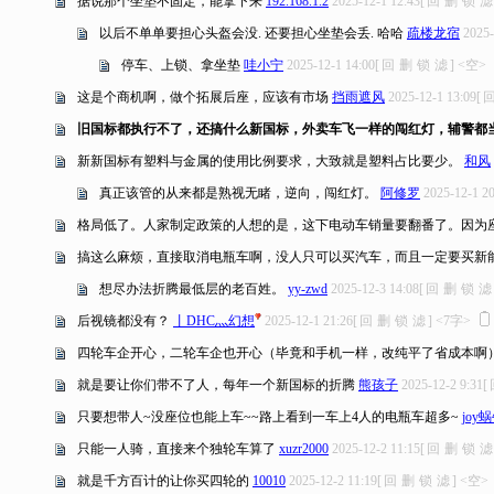
据说那个坐垫不固定，能拿下来
192.168.1.2
2025-12-1 12:43
[
回
删
锁
滤
以后不单单要担心头盔会没. 还要担心坐垫会丢. 哈哈
疏楼龙宿
2025-
停车、上锁、拿坐垫
哇小宁
2025-12-1 14:00
[
回
删
锁
滤
]
<空>
这是个商机啊，做个拓展后座，应该有市场
挡雨遮风
2025-12-1 13:09
[
旧国标都执行不了，还搞什么新国标，外卖车飞一样的闯红灯，辅警都
新新国标有塑料与金属的使用比例要求，大致就是塑料占比要少。
和风
真正该管的从来都是熟视无睹，逆向，闯红灯。
阿修罗
2025-12-1 20
格局低了。人家制定政策的人想的是，这下电动车销量要翻番了。因为
搞这么麻烦，直接取消电瓶车啊，没人只可以买汽车，而且一定要买新
想尽办法折腾最低层的老百姓。
yy-zwd
2025-12-3 14:08
[
回
删
锁
滤
后视镜都没有？
丨DHC灬幻想
2025-12-1 21:26
[
回
删
锁
滤
]
<7字>
四轮车企开心，二轮车企也开心（毕竟和手机一样，改纯平了省成本啊
就是要让你们带不了人，每年一个新国标的折腾
熊孩子
2025-12-2 9:31
[
只要想带人~没座位也能上车~~路上看到一车上4人的电瓶车超多~
joy
只能一人骑，直接来个独轮车算了
xuzr2000
2025-12-2 11:15
[
回
删
锁
滤
就是千方百计的让你买四轮的
10010
2025-12-2 11:19
[
回
删
锁
滤
]
<空>