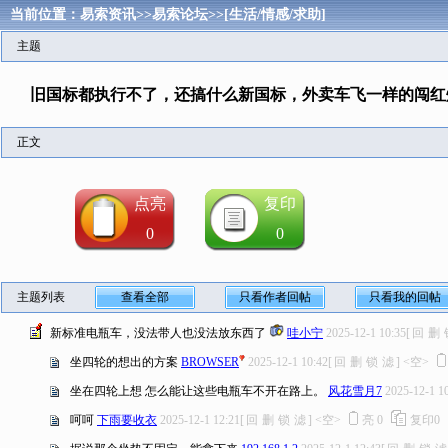
当前位置：
易索资讯
>>
易索论坛
>>
[生活/情感/求助]
主题
旧国标都执行不了，还搞什么新国标，外卖车飞一样的闯红
正文
点亮
复印
0
0
主题列表
查看全部
只看作者回帖
只看我的回帖
新标准电瓶车，没法带人也没法放东西了
哇小宁
2025-12-1 10:35
[
回
删
坐四轮的想出的方案
BROWSER
2025-12-1 10:42
[
回
删
锁
滤
]
<空>
坐在四轮上想 怎么能让这些电瓶车不开在路上。
风花雪月7
2025-12-1 1
呵呵
下雨要收衣
2025-12-1 12:21
[
回
删
锁
滤
]
<空>
亮
0
复印
0