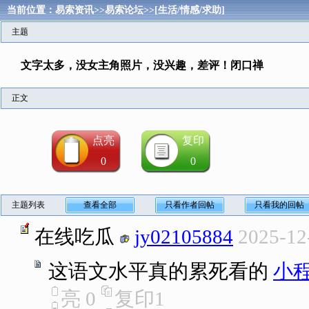
当前位置：
易索资讯
>>
易索论坛
>>
[生活/情感/求助]
主题
文字太多，没女主角照片，没兴趣，差评！闭口禅
正文
点亮
复印
0
0
主题列表
查看全部
只看作者回帖
只看我的回帖
在线吃瓜
jy02105884
2025-12
这语文水平真的累死看的
小
亮
0
复印
1