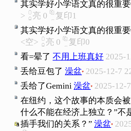
其实学好小学语文真的很重要
>
亮
0
复印
1
其实学好小学语文真的很重要
<空>
亮
0
复印
0
看=晕了
不用上班真好
2025-1
丢给豆包了
澡盆
2025-12-7 2
丢给了Gemini
澡盆
2025-12-7
在纽约，这个故事的本质会被
什么不能在经济上独立？”不
插手我们的关系？”
澡盆
2025