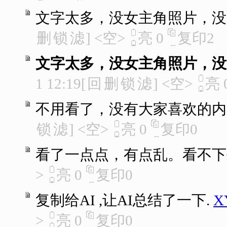
文字太多，没女主角照片，没
删
锁
滤
]
<空>
亮
0
复印
2
文字太多，没女主角照片，没
1 12:19
[
回
删
锁
滤
]
<空>
亮
不用看了，没有大家喜欢的内
锁
滤
]
<空>
亮
0
复印
0
看了一点点，有点乱。看不下
>
亮
0
复印
0
复制给AI ,让AI总结了一下.
X
>
亮
0
复印
0