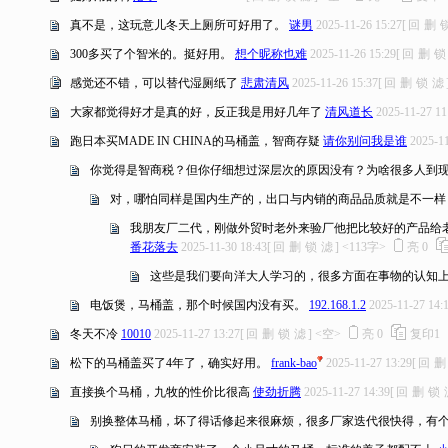
真不是，这玩意儿冬天上厕所可好用了。
谜男
2025-11-26 15:27
[
回
删
300多买了个智米的。挺好用。
想个昵称也难
2025-11-26 15:29
[
回
删
锁
感觉还不错，可以替代湿厕纸了
悲肃清风
2025-11-26 15:37
[
回
删
锁
滤
大家都觉得好才是真的好，反正我是用好几年了
清风道长
2025-11-27 11
跑日本买MADE IN CHINA的马桶盖，智商存疑
请你别问我是谁
2025-11
你觉得是智商税？但你仔细想过深层次的原因没有？为啥很多人到
对，哪怕同样是国内生产的，出口与内销的商品品质就是不一样
我朋友厂二代，刚做外贸时老外来验厂他把比较好的产品给
番花落去
2025-11-30 18:43
[
回
删
锁
滤
]
<113字>
亮
0
这些是我们要向洋大人学习的，很多方面在事物的认知
电饭煲，马桶盖，那个时候国内没有买。
192.168.1.2
2025-11-27 14:
冬天不冷
10010
2025-11-27 13:27
[
回
删
锁
滤
]
<空>
亮
0
复印
1
松下的马桶盖买了4年了，确实好用。
frank-bao
2025-11-27 13:29
[
回
删
直接换个马桶，九牧的性价比很高
使劲折腾
2025-11-27 14:39
[
回
删
锁
别换整体马桶，坏了得话修起来很麻烦，很多厂家迭代很快得，有