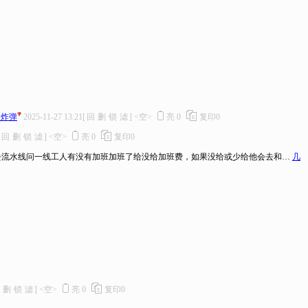
水炸弹
2025-11-27 13:21
[
回
删
锁
滤
]
<空>
亮
0
复印
0
回
删
锁
滤
]
<空>
亮
0
复印
0
去流水线问一线工人有没有加班加班了给没给加班费，如果没给或少给他会去和…
几
删
锁
滤
]
<空>
亮
0
复印
0