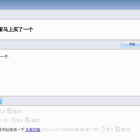
回家马上买了一个
PM
了一个
亮
0
复印
3
]
<空>
亮
0
复印
1
号可以尝试一下
大尾巴狼
2025-11-26 15:04
[
回
删
锁
滤
]
<空>
亮
0
复印
0