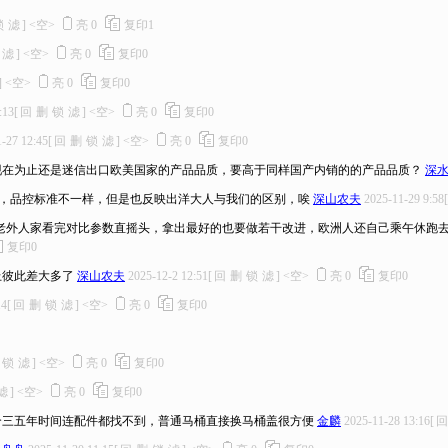
锁
滤
]
<空>
亮
0
复印
1
滤
]
<空>
亮
0
复印
0
]
<空>
亮
0
复印
0
:13
[
回
删
锁
滤
]
<空>
亮
0
复印
0
-27 12:45
[
回
删
锁
滤
]
<空>
亮
0
复印
0
现在为止还是迷信出口欧美国家的产品品质，要高于同样国产内销的的产品品质？
深
，品控标准不一样，但是也反映出洋大人与我们的区别，唉
深山农夫
2025-11-29 9:58
[
老外人家看完对比参数直摇头，拿出最好的也要做若干改进，欧洲人还自己乘午休跑
复印
0
上彼此差大多了
深山农夫
2025-12-2 12:51
[
回
删
锁
滤
]
<空>
亮
0
复印
0
14
[
回
删
锁
滤
]
<空>
亮
0
复印
0
锁
滤
]
<空>
亮
0
复印
0
滤
]
<空>
亮
0
复印
0
个三五年时间连配件都找不到，普通马桶直接换马桶盖很方便
金麟
2025-11-28 13:16
[
回