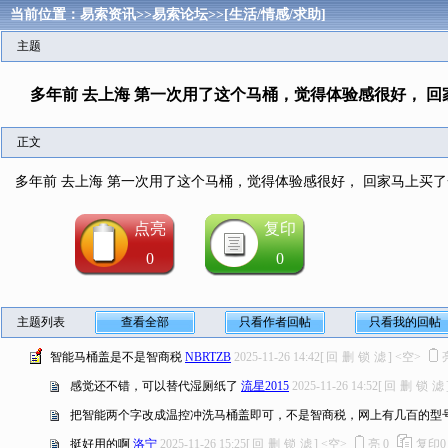
当前位置：
易索资讯
>>
易索论坛
>>
[生活/情感/求助]
主题
多年前 去上海 第一次用了这个马桶，觉得体验感很好， 
正文
多年前 去上海 第一次用了这个马桶，觉得体验感很好， 回家马上买
点亮
复印
0
0
主题列表
查看全部
只看作者回帖
只看我的回帖
智能马桶盖是不是智商税
NBRTZB
2025-11-26 14:42
[
回
删
锁
滤
]
<空>
感觉还不错，可以替代湿厕纸了
流星2015
2025-11-26 14:52
[
回
删
锁
滤
把智能两个字改成温控冲洗马桶盖即可，不是智商税，网上有几百的型
挺好用的啊
洛宁
2025-11-26 15:25
[
回
删
锁
滤
]
<空>
亮
0
复印
0