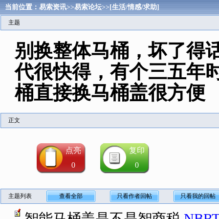
当前位置：
易索资讯
>>
易索论坛
>>
[生活/情感/求助]
主题
别换整体马桶，坏了得
代很快得，有个三五年
桶直接换马桶盖很方便
正文
点亮
复印
0
0
主题列表
查看全部
只看作者回帖
只看我的回帖
智能马桶盖是不是智商税
NBR