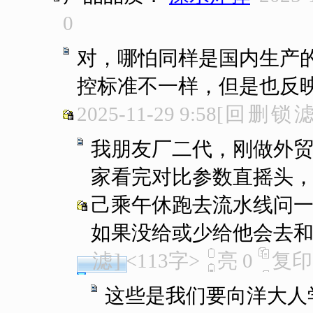
0
对，哪怕同样是国内生产
控标准不一样，但是也反
2025-11-29 9:58
[
回
删
锁
我朋友厂二代，刚做外
家看完对比参数直摇头
己乘午休跑去流水线问
如果没给或少给他会去
滤
]
<113字>
亮
0
复印
这些是我们要向洋大人