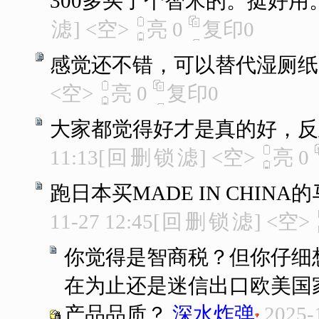
300多买了个智米的。挺好用
滤
]
<空>
亮
0
复印
0
感觉还不错，可以替代湿厕纸
<空>
亮
0
复印
0
大家都觉得好才是真的好，反
11:13
[
回
删
锁
滤
]
<空>
亮
0
跑日本买MADE IN CHIN
11-27 12:45
[
回
删
锁
滤
]
<空>
你觉得是智商税？但你仔细
在为止还是迷信出口欧美国
产品品质？
深水炸弹
2025-