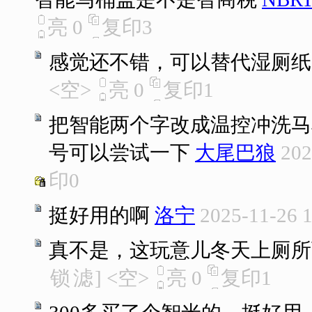
亮
0
复印
3
感觉还不错，可以替代湿厕纸
<空>
亮
0
复印
1
把智能两个字改成温控冲洗马
号可以尝试一下
大尾巴狼
202
印
0
挺好用的啊
洛宁
2025-11-26 
真不是，这玩意儿冬天上厕所
锁
滤
]
<空>
亮
0
复印
1