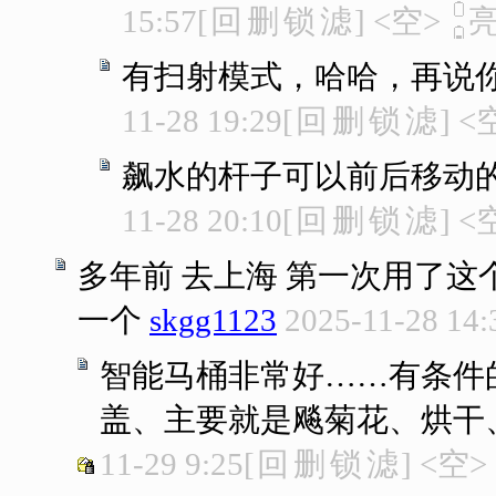
15:57
[
回
删
锁
滤
]
<空>
有扫射模式，哈哈，再说
11-28 19:29
[
回
删
锁
滤
]
<
飙水的杆子可以前后移动
11-28 20:10
[
回
删
锁
滤
]
<
多年前 去上海 第一次用了这
一个
skgg1123
2025-11-28 14:
智能马桶非常好……有条件
盖、主要就是飚菊花、烘干
11-29 9:25
[
回
删
锁
滤
]
<空>