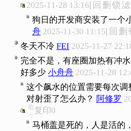
2025-11-28 13:16
[
回
删
锁
滤
狗日的开发商安装了一个
舟
2025-11-30 11:15
[
回
删
冬天不冷
FEI
2025-11-27 22:1
完全不是，有座圈加热有冲水
好多少
小舟舟
2025-11-28 12:
这个飙水的位置需要每次调
对射歪了怎么办？
阿修罗
2
复印
0
马桶盖是死的，人是活的