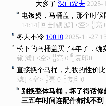
大多了
深山农夫
2025-1
电饭煲，马桶盖，那个时候
14:14
[
回
删
锁
滤
]
<空>
亮
冬天不冷
10010
2025-11-27 1
松下的马桶盖买了4年了，确
锁
滤
]
<空>
亮
0
复印
0
直接换个马桶，九牧的性价比
滤
]
<空>
亮
0
复印
0
别换整体马桶，坏了得话修
三五年时间连配件都找不到