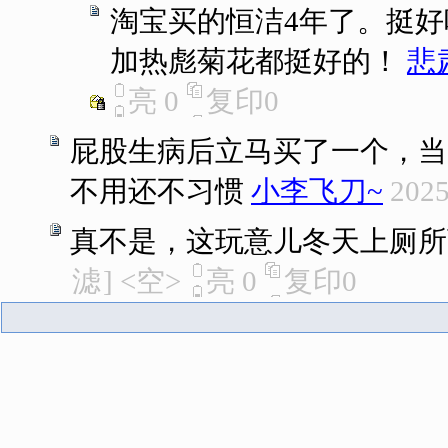
淘宝买的恒洁4年了。挺
加热彪菊花都挺好的！
悲
亮
0
复印
0
屁股生病后立马买了一个，当
不用还不习惯
小李飞刀~
2025
真不是，这玩意儿冬天上厕所
滤
]
<空>
亮
0
复印
0