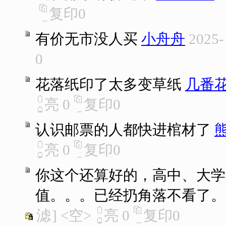
复印
0
有价无市没人买
小舟舟
2025-
0
花落纸印了太多变草纸
几番
亮
0
复印
0
认识邮票的人都快进棺材了
亮
0
复印
0
你这个还算好的，高中、大学
值。。。已经扔角落不看了。
滤
]
<空>
亮
0
复印
0