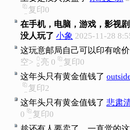
复印
0
在手机，电脑，游戏，影视剧
没人玩了
小象
2025-11-28 8:5
这玩意邮局自己可以印有啥价
空>
亮
0
复印
0
这年头只有黄金值钱了
outsid
复印
2
这年头只有黄金值钱了
悲肃
0
复印
0
趁还有人要卖了。一直觉的这