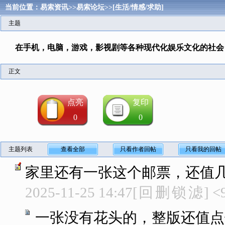
当前位置：
易索资讯
>>
易索论坛
>>
[生活/情感/求助]
主题
在手机，电脑，游戏，影视剧等各种现代化娱乐文化的社会
正文
点亮
复印
0
0
主题列表
查看全部
只看作者回帖
只看我的回帖
家里还有一张这个邮票，还值
2025-11-25 14:47
[
回
删
锁
滤
]
<
一张没有花头的，整版还值点