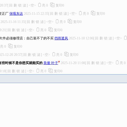
20:37
[
回
删
锁
滤
]
<空>
亮
0
复印
0
变正厂
张嘎东达
2025-11-15 22:35
[
回
删
锁
滤
]
<空>
亮
0
复印
0
2025-11-16 11:35
[
回
删
锁
滤
]
<空>
亮
0
复印
0
9:21
[
回
删
锁
滤
]
<空>
亮
0
复印
0
大件必须修理店：自己装不了的不买
挡雨遮风
2025-11-18 12:06
[
回
删
锁
滤
]
<空>
亮
0
复印
0
025-12-20 20:57
[
回
删
锁
滤
]
<空>
亮
0
复印
0
有些时候不是你想买就能买的
美僵·叶子
2025-11-20 11:08
[
回
删
锁
滤
]
<空>
亮
0
9:18
[
回
删
锁
滤
]
<空>
亮
0
复印
0