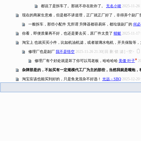
都说了是拆车了。那就不存在欺诈了。
无名小猪
2025-11-26 
现在的商家生意难，但是都不讲道理，正厂就正厂好了，非得弄个副厂
一般拆车，那些小配件 无所谓 升降器都容易坏，都垃圾副厂的
何必
你看，即便质量再不好，也还是要去买，原厂件太贵了
蜻蜓
2025-11-17 
淘宝上 也就买买小件，比如机油机滤，或者玻璃水电机，开关保险等，
修理厂也是副厂
我不是悟空
2025-11-26 21:30
[
回
删
锁
滤
]
<空>
修理厂有个好处就是坏了你可以骂老板，哈哈哈哈
美僵·叶子
2
杂牌那是的，不如买有一定规模代工厂为主的那些，当然我就是嘴炮，
淘宝应该也能买到好的，只是鱼龙混杂不好选！
光远－SBQ
2025-12-20 