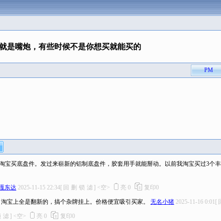
就是嘴炮，有些时候不是你想买就能买的
PM
淘宝买底盘件。发过来崭新的铝制底盘件，胶套用手就能掰动。以前我淘宝买过3个丰
嘎东达
2025-11-15 22:34
[
回
删
锁
滤
]
<空>
亮
0
复印
0
。淘宝上全是翻新的，搞个杂牌挂上。价格便宜吸引买家。
无名小猪
2025-11-16 0:01
[
锁
滤
]
<空>
亮
0
复印
0