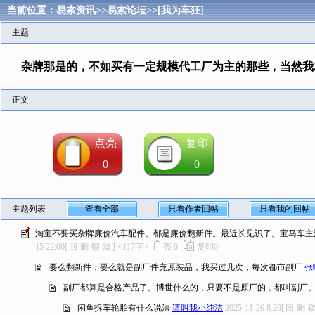
当前位置：
易索资讯
>>
易索论坛
>>
[我为车狂]
主题
杂牌那是的，不如买有一定规模代工厂为主的那些，当然我
正文
点亮
复印
0
0
主题列表
查看全部
只看作者回帖
只看我的回帖
淘宝不要买杂牌廉价汽车配件。都是廉价翻新件。最近长见识了。宝马车主
15 22:00
[
回
删
锁
滤
]
<117字>
亮
0
复印
0
要么翻新件，要么就是副厂件充原装品，我买过几次，每次都市副厂
张
副厂都算是合格产品了。博世什么的，只要不是原厂的，都叫副厂
闲鱼拆车轮胎有什么说法
请叫我小纯洁
2025-11-26 8:20
[
回
删