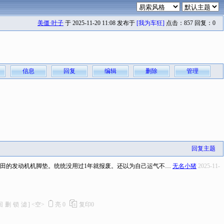
美僵·叶子
于 2025-11-20 11:08 发布于
[我为车狂]
点击：857 回复：0
信息
回复
编辑
删除
管理
回复主题
田的发动机机脚垫。统统没用过1年就报废。还以为自己运气不…
无名小猪
2025-11-
回
删
锁
滤
]
<空>
亮
0
复印
0