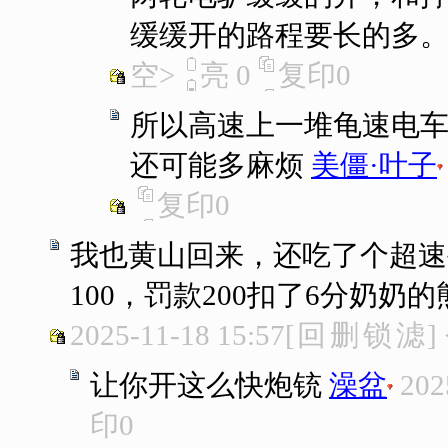
缓缓开的路程要长的多
空>
亮
0
复印
0
所以高速上一堆龟速电
还可能多麻烦
美僵·叶子
复印
0
我也黄山回来，还吃了个超速
100，罚款200扣了6分奶
2025-11-18 15:57
[
回
删
锁
滤
]
让你开这么快炮铳
澡盆
202
印
0