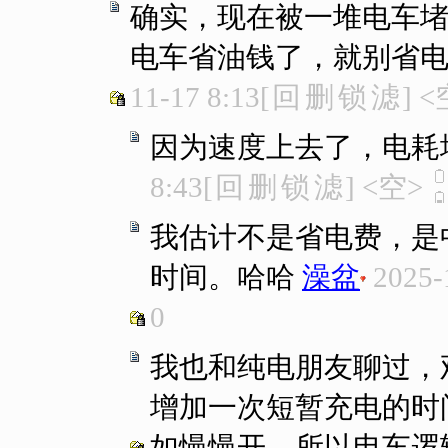
确实，现在被一堆电车堵~
电车省油钱了，就别省电费
11-17 8:13
[
回
删
锁
滤
]
<
因为速度上去了，电耗
8:43
[
回
删
锁
滤
]
<空>
我估计不是省电费，是
时间。哈哈
澡盆
2025-
0
我也和纯电朋友聊过，
增加一次短暂充电的时
如慢慢开。所以电车逻