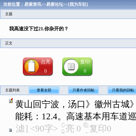
当前位置：
易索资讯
>>
易索论坛
>>
[我为车狂]
主题
我高速没下过21.你杂开的？
正文
点亮
复印
0
0
主题列表
查看全部
只看作者回帖
只看我的回帖
黄山回宁波，汤口》徽州古城
能耗：12.4。高速基本用车道
滤
]
<90字>
亮
0
复印
0