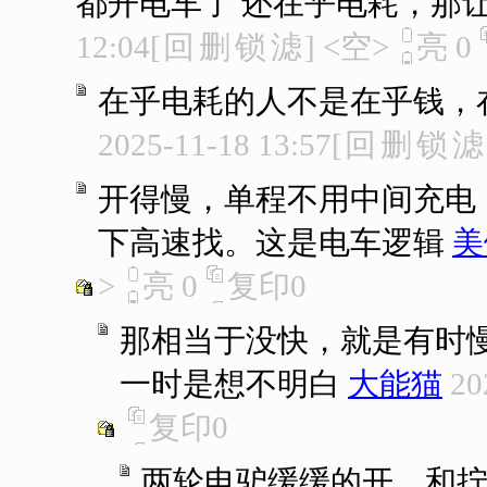
都开电车了 还在乎电耗，那
12:04
[
回
删
锁
滤
]
<空>
亮
0
在乎电耗的人不是在乎钱，
2025-11-18 13:57
[
回
删
锁
滤
开得慢，单程不用中间充电
下高速找。这是电车逻辑
美
>
亮
0
复印
0
那相当于没快，就是有时
一时是想不明白
大能猫
20
复印
0
两轮电驴缓缓的开，和