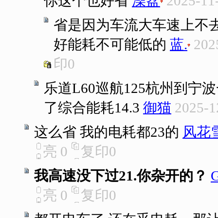
你这个也好省
澡盆
2025-11
省是因为车流大车速上不去
好能耗不可能低的
蓝.
202
印
0
乐道L60巡航125杭州到宁波
了综合能耗14.3
御猫
2025-1
这么省 我的电耗都23的
风花
亮
0
复印
0
我高速没下过21.你杂开的？
亮
0
复印
0