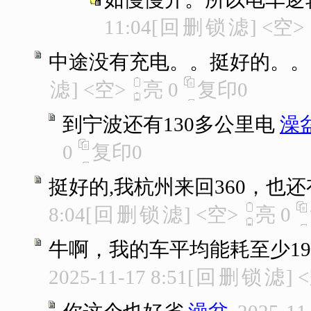
11:04
[
回
删
锁
滤
]
<空>
中途没有充电。。挺好的。。
滤
]
<空>
亮
0
复印
0
到宁波还有130多公里电
澡
0
复印
0
挺好的,我杭州来回360，也还
8:04
[
回
删
锁
滤
]
<空>
亮
0
牛啊，我的车平均能耗至少19
2025-11-17 8:51
[
回
删
锁
滤
]
<