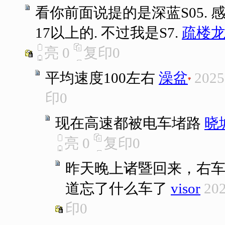
看你前面说提的是深蓝S05.
17以上的. 不过我是S7.
疏楼
亮
0
复印
0
平均速度100左右
澡盆
2025
印
0
现在高速都被电车堵路
晓
亮
0
复印
0
昨天晚上诸暨回来，右
道忘了什么车了
visor
202
印
0