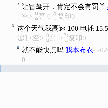
让智驾开，肯定不会有罚单
空>
亮
0
复印
0
这个天气我高速 100 电耗 15.5
滤
]
<空>
亮
0
复印
0
就不能快点吗
我本布衣
202
0