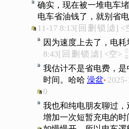
确实，现在被一堆电车堵~
电车省油钱了，就别省电费
11-17 8:13
[
回
删
锁
滤
]
<
因为速度上去了，电耗
8:43
[
回
删
锁
滤
]
<空>
我估计不是省电费，是
时间。哈哈
澡盆
2025-
0
我也和纯电朋友聊过，
增加一次短暂充电的时
如慢慢开。所以电车逻