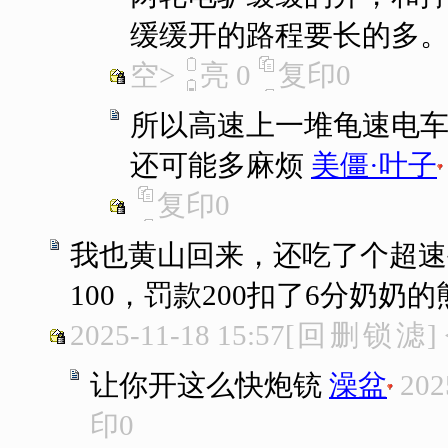
缓缓开的路程要长的多
空>
亮
0
复印
0
所以高速上一堆龟速电
还可能多麻烦
美僵·叶子
复印
0
我也黄山回来，还吃了个超速
100，罚款200扣了6分奶
2025-11-18 15:57
[
回
删
锁
滤
]
让你开这么快炮铳
澡盆
202
印
0