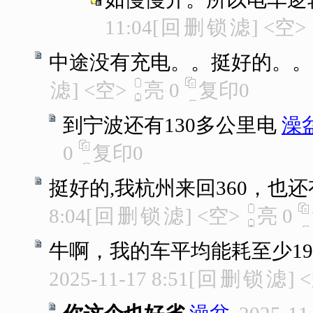
11:04
[
回
删
锁
滤
]
<空>
中途没有充电。。挺好的。。
滤
]
<空>
亮
0
复印
0
到宁波还有130多公里电
澡
0
复印
0
挺好的,我杭州来回360，也还
8:04
[
回
删
锁
滤
]
<空>
亮
0
牛啊，我的车平均能耗至少19
2025-11-17 8:51
[
回
删
锁
滤
]
<