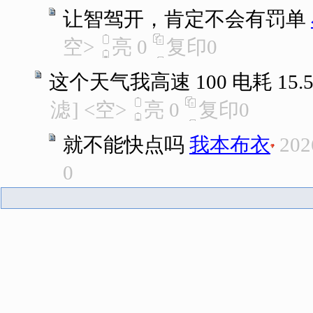
让智驾开，肯定不会有罚单
空>
亮
0
复印
0
这个天气我高速 100 电耗 15.5
滤
]
<空>
亮
0
复印
0
就不能快点吗
我本布衣
202
0