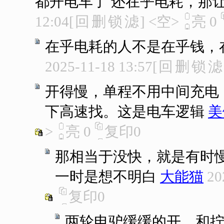
都开电车了 还在乎电耗，那
12:04
[
回
删
锁
滤
]
<空>
亮
0
在乎电耗的人不是在乎钱，
2025-11-18 13:57
[
回
删
锁
滤
开得慢，单程不用中间充电
下高速找。这是电车逻辑
美
>
亮
0
复印
0
那相当于没快，就是有时
一时是想不明白
大能猫
20
复印
0
两轮电驴缓缓的开，和