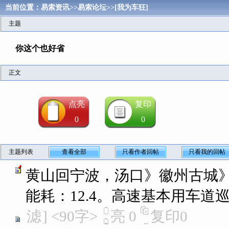
当前位置：
易索资讯
>>
易索论坛
>>
[我为车狂]
主题
你这个也好省
正文
点亮
复印
0
0
主题列表
查看全部
只看作者回帖
只看我的回帖
黄山回宁波，汤口》徽州古城
能耗：12.4。高速基本用车道
滤
]
<90字>
亮
0
复印
0