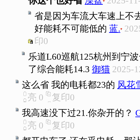
你这个也好省
澡盆
2025-11
省是因为车流大车速上不去
好能耗不可能低的
蓝.
202
印
0
乐道L60巡航125杭州到宁波
了综合能耗14.3
御猫
2025-1
这么省 我的电耗都23的
风花
亮
0
复印
0
我高速没下过21.你杂开的？
亮
0
复印
0