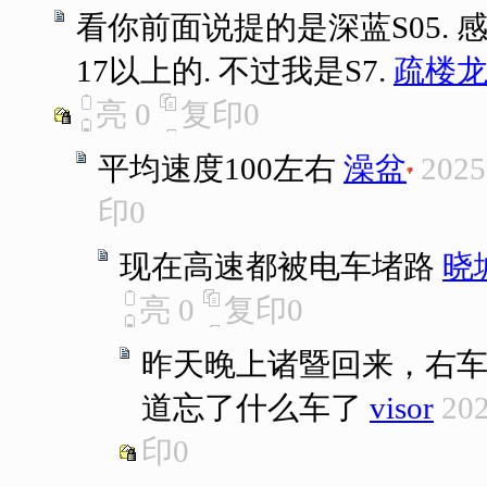
看你前面说提的是深蓝S05.
17以上的. 不过我是S7.
疏楼
亮
0
复印
0
平均速度100左右
澡盆
2025
印
0
现在高速都被电车堵路
晓
亮
0
复印
0
昨天晚上诸暨回来，右
道忘了什么车了
visor
202
印
0