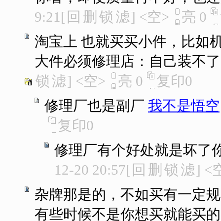
9:21
[
回
删
锁
滤
]
<空>
亮
0
淘宝上 也就买买小件，比如
大件必须修理店：自己装不了
锁
滤
]
<空>
亮
0
复印
0
修理厂也是副厂
我不是悟空
复印
0
修理厂有个好处就是坏了
12-20 20:57
[
回
删
锁
滤
]
<
杂牌那是的，不如买有一定规
有些时候不是你想买就能买的