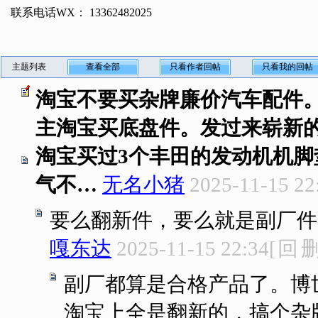
联系电话WX： 13362482025
主题列表
查看全部
只看作者回帖
只看我的回帖
淘宝不要买杂牌廉价汽车配件
主淘宝买底盘件。发过来崭新
淘宝买过3个丰田的发动机机脚
气不…
无名小猪
2025-11-15 22
要么翻新件，要么就是副厂件
嘎东达
2025-11-15 22:34
[
回
副厂都算是合格产品了。博
淘宝上全是翻新的，搞个杂