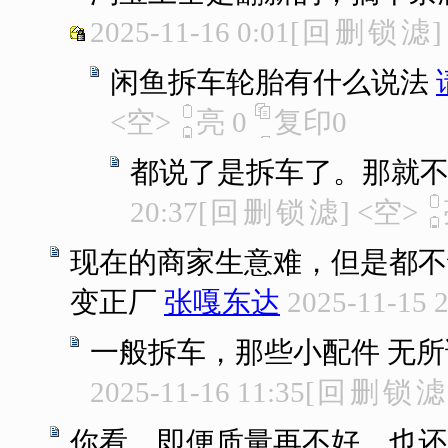
2025-11-16 0:01
[
回
删
锁
滤
]
闲鱼拆车轮胎有什么说法
<空>
亮
0
复印
0
都说了是拆车了。那就
20:37
[
回
删
锁
滤
]
<空>
现在的商家生意难，但是都不
变正厂
张嘎东达
2025-11-15 
一般拆车，那些小配件 无所
2025-11-16 11:35
[
回
删
锁
滤
你看，即便质量再不好，也还