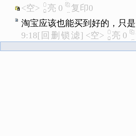
<空>
亮
0
复印
0
淘宝应该也能买到好的，只是
9:18
[
回
删
锁
滤
]
<空>
亮
0