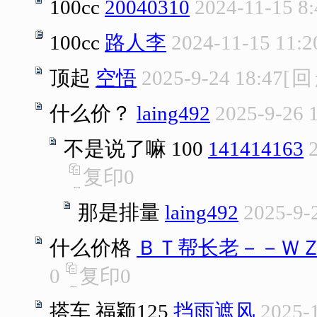
100cc
20040310
2024-11-15 8:
100cc
路人李
2024-11-15 11:2
顶起
空悟
2025-9-24 18:47
[
回
什么价？
laing492
2025-9-26 
不是说了嘛 100
141414163
复印
0
那是排量
laing492
2025-9-
什么价格
ＢＴ帮长老－－Ｗ
0
复印
0
搭车 福颖125
挡雨遮风
2025-1