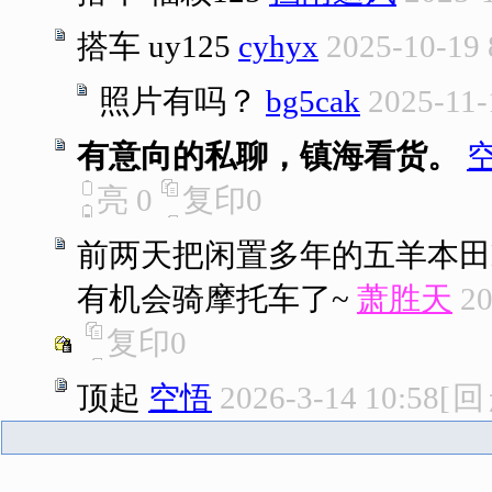
搭车 uy125
cyhyx
2025-10-19 
照片有吗？
bg5cak
2025-11-
有意向的私聊，镇海看货。
亮
0
复印
0
前两天把闲置多年的五羊本田M
有机会骑摩托车了~
萧胜天
20
复印
0
顶起
空悟
2026-3-14 10:58
[
回