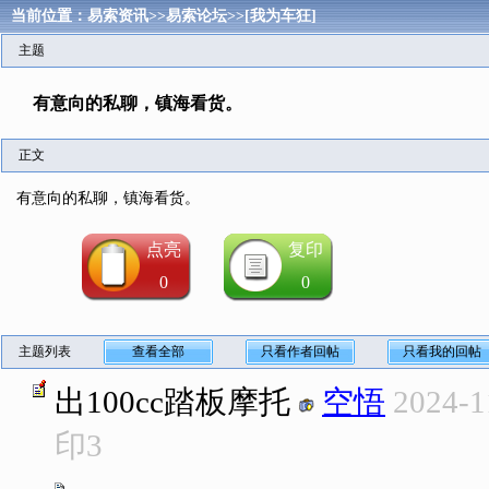
当前位置：
易索资讯
>>
易索论坛
>>
[我为车狂]
主题
有意向的私聊，镇海看货。
正文
有意向的私聊，镇海看货。
点亮
复印
0
0
主题列表
查看全部
只看作者回帖
只看我的回帖
出100cc踏板摩托
空悟
2024-1
印
3