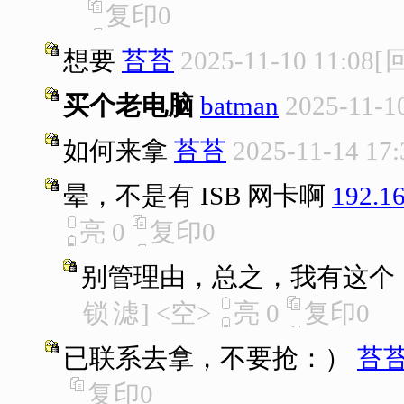
复印
0
想要
苔苔
2025-11-10 11:08
[
买个老电脑
batman
2025-11-1
如何来拿
苔苔
2025-11-14 17:
晕，不是有 ISB 网卡啊
192.16
亮
0
复印
0
别管理由，总之，我有这个
锁
滤
]
<空>
亮
0
复印
0
已联系去拿，不要抢：）
苔
复印
0