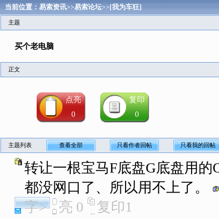
当前位置：
易索资讯
>>
易索论坛
>>
[我为车狂]
主题
买个老电脑
正文
点亮
复印
0
0
主题列表
查看全部
只看作者回帖
只看我的回帖
转让一根宝马F底盘G底盘用的
都没网口了、所以用不上了。
字>
亮
0
复印
1