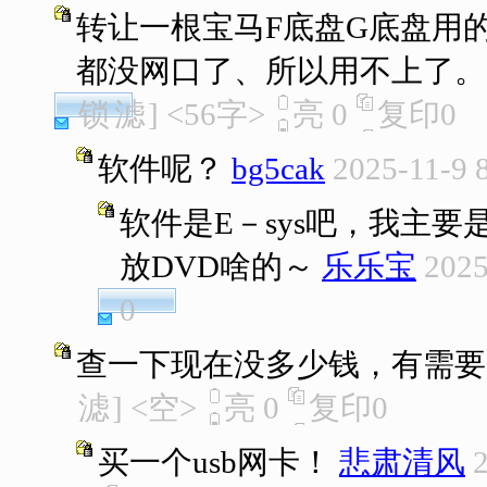
转让一根宝马F底盘G底盘用
都没网口了、所以用不上了。
锁
滤
]
<56字>
亮
0
复印
0
软件呢？
bg5cak
2025-11-9 
软件是E－sys吧，我主
放DVD啥的～
乐乐宝
2025
0
查一下现在没多少钱，有需要
滤
]
<空>
亮
0
复印
0
买一个usb网卡！
悲肃清风