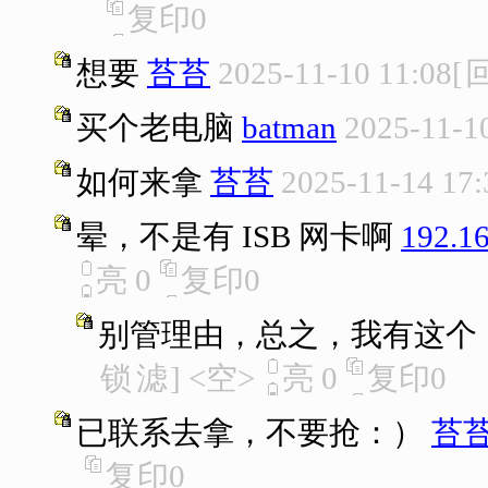
复印
0
想要
苔苔
2025-11-10 11:08
[
买个老电脑
batman
2025-11-1
如何来拿
苔苔
2025-11-14 17:
晕，不是有 ISB 网卡啊
192.16
亮
0
复印
0
别管理由，总之，我有这个
锁
滤
]
<空>
亮
0
复印
0
已联系去拿，不要抢：）
苔
复印
0