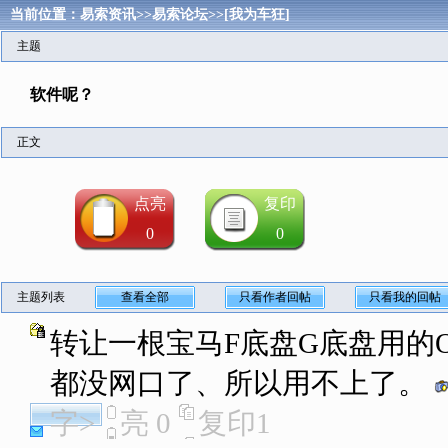
当前位置：
易索资讯
>>
易索论坛
>>
[我为车狂]
主题
软件呢？
正文
点亮
复印
0
0
主题列表
查看全部
只看作者回帖
只看我的回帖
转让一根宝马F底盘G底盘用的
都没网口了、所以用不上了。
字>
亮
0
复印
1