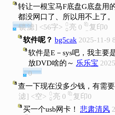
转让一根宝马F底盘G底盘用
都没网口了、所以用不上了。
锁
滤
]
<56字>
亮
0
复印
0
软件呢？
bg5cak
2025-11-9 
软件是E－sys吧，我主
放DVD啥的～
乐乐宝
2025
0
查一下现在没多少钱，有需要
滤
]
<空>
亮
0
复印
0
买一个usb网卡！
悲肃清风