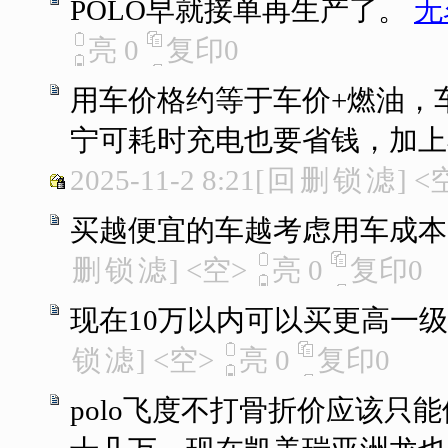
POLO早就接单再生产了。
无
亮
0
复印
0
用车价格约等于车价+燃油，
宁可耗时充电也要省钱，加上
2025-11-2 8:21
[
回
删
锁
滤
]
<
买越便宜的车越考虑用车成本
删
锁
滤
]
<空>
亮
0
复印
0
现在10万以内可以买更高一
锁
滤
]
<空>
亮
0
复印
0
polo飞度不打骨折价应该