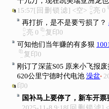
十几万，现在凯美瑞亚洲龙也
15:57
[
回
删
锁
滤
]
<空>
亮
0
再打折，是不是要亏损了？
亮
0
复印
0
可知他们当年赚的有多狠
100
复印
0
刚订了深蓝S05 原来小飞报
620公里宁德时代电池
澡盆
2
印
0
国补马上要停了，新车开票要
2025-11-8 9:18
[
回
删
锁
滤
]