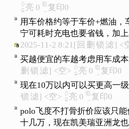
亮
0
复印
0
用车价格约等于车价+燃油，
宁可耗时充电也要省钱，加上
2025-11-2 8:21
[
回
删
锁
滤
]
<
买越便宜的车越考虑用车成本
删
锁
滤
]
<空>
亮
0
复印
0
现在10万以内可以买更高一
锁
滤
]
<空>
亮
0
复印
0
polo飞度不打骨折价应该
十几万，现在凯美瑞亚洲龙也