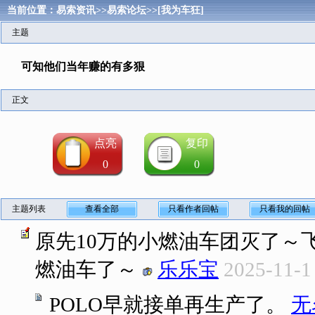
当前位置：
易索资讯
>>
易索论坛
>>
[我为车狂]
主题
可知他们当年赚的有多狠
正文
点亮
复印
0
0
主题列表
查看全部
只看作者回帖
只看我的回帖
原先10万的小燃油车团灭了～
燃油车了～
乐乐宝
2025-11-1
POLO早就接单再生产了。
无