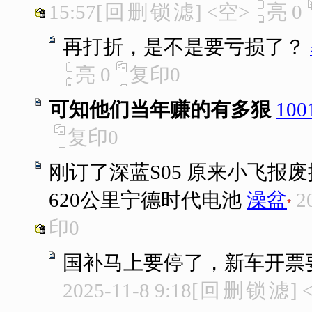
15:57
[
回
删
锁
滤
]
<空>
亮
0
再打折，是不是要亏损了？
亮
0
复印
0
可知他们当年赚的有多狠
100
复印
0
刚订了深蓝S05 原来小飞报
620公里宁德时代电池
澡盆
2
印
0
国补马上要停了，新车开票要
2025-11-8 9:18
[
回
删
锁
滤
]