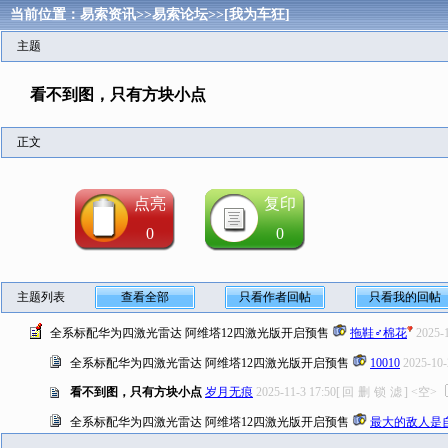
当前位置：
易索资讯
>>
易索论坛
>>
[我为车狂]
主题
看不到图，只有方块小点
正文
点亮
复印
0
0
主题列表
查看全部
只看作者回帖
只看我的回帖
全系标配华为四激光雷达 阿维塔12四激光版开启预售
拖鞋♂棉花
2025-
全系标配华为四激光雷达 阿维塔12四激光版开启预售
10010
2025-10-
看不到图，只有方块小点
岁月无痕
2025-11-3 17:50
[
回
删
锁
滤
]
<空>
全系标配华为四激光雷达 阿维塔12四激光版开启预售
最大的敌人是