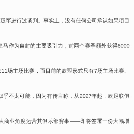
与叛军进行过谈判。事实上，没有任何公司承认如果项目
皇马作为自封的主要吸引力，前两个赛季额外获得6000
11场主场比赛，而目前的欧冠形式只有7场主场比赛。
乎不太可能，因为有传言称，从2027年起，欧足联俱
责从商业角度运营其俱乐部赛事——即将签署一份大幅增