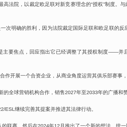
最高法院，以裁定欧足联对新竞赛理念的“授权”制度。与
说是一次明确的胜利，因为法院裁定国际足联和欧足联的反
主要焦点，回应指出它已经调整了其授权制度——并且将
）合作开展一个合资企业，从商业角度运营其俱乐部赛事
新的全球营销机构合作，销售2027年至2033年的广播和
2/ESL继续完善其提案并推进其法律行动。
球队的联赛，然后在2024年12月推出了一个新的想法，统