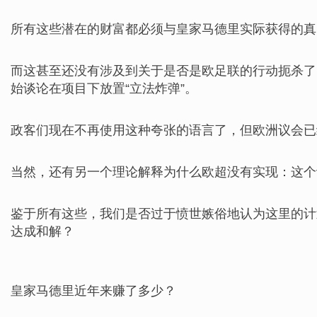
所有这些潜在的财富都必须与皇家马德里实际获得的真
而这甚至还没有涉及到关于是否是欧足联的行动扼杀了
始谈论在项目下放置“立法炸弹”。
政客们现在不再使用这种夸张的语言了，但欧洲议会已
当然，还有另一个理论解释为什么欧超没有实现：这个
鉴于所有这些，我们是否过于愤世嫉俗地认为这里的计
达成和解？
皇家马德里近年来赚了多少？