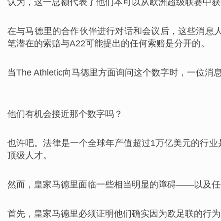
认为，这一总额代表了他们本可以从欧洲超级联赛中获
在与马德里的合作伙伴进行对话和会议后，这些消息人士告
笔潜在的索赔与A22可能提出的任何索赔是分开的。
当The Athletic向马德里方面询问这个数字时，
他们有机会接近那个数字吗？
也许吧。法律是一个全球年产值超过1万亿美元的行业
顶级人才。
然而，皇家马德里面临一些相当明显的障碍——以及任
首先，皇家马德里必须证明他们确实因为欧足联的行为