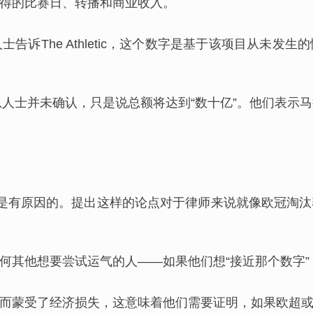
得的比赛日、转播和商业收入。
诉The Athletic，这个数字是基于该项目从未
一位消息人士并未确认，只是说总额将达到“数十亿”。他们表示
是有原因的。提出这样的论点对于律师来说就像欧冠淘
何其他想要尝试运气的人——如果他们想“接近那个数字
而蒙受了经济损失，这意味着他们需要证明，如果欧超