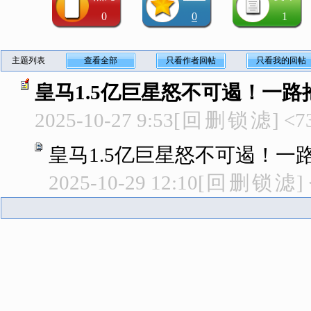
0
0
1
主题列表
查看全部
只看作者回帖
只看我的回帖
皇马1.5亿巨星怒不可遏！一路
2025-10-27 9:53
[
回
删
锁
滤
]
<7
皇马1.5亿巨星怒不可遏！一
2025-10-29 12:10
[
回
删
锁
滤
]