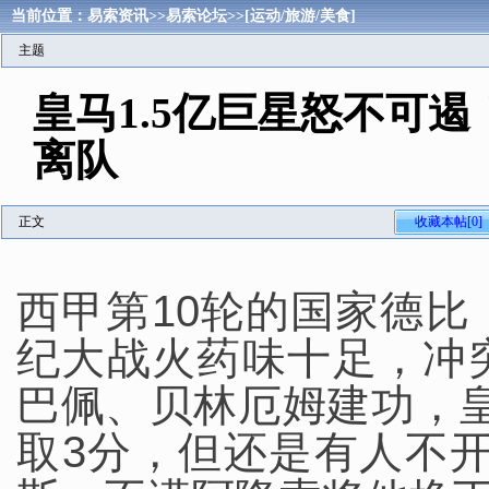
当前位置：
易索资讯
>>
易索论坛
>>
[运动/旅游/美食]
主题
皇马1.5亿巨星怒不可
离队
正文
收藏本帖[0]
西甲第10轮的国家德
纪大战火药味十足，冲
巴佩、贝林厄姆建功，皇
取3分，但还是有人不开