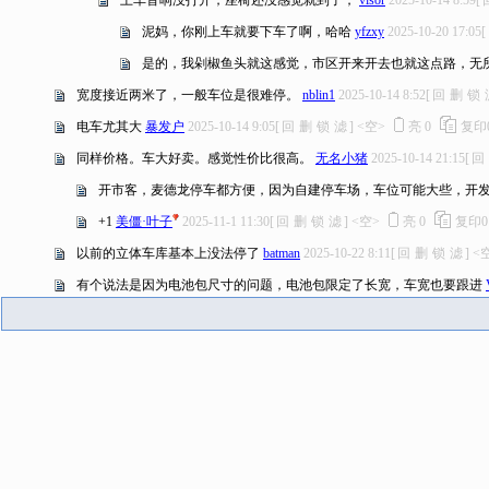
上车音响没打开，座椅还没感觉就到了，
visor
2025-10-14 8:59
[
泥妈，你刚上车就要下车了啊，哈哈
yfzxy
2025-10-20 17:05
[
是的，我剁椒鱼头就这感觉，市区开来开去也就这点路，无
宽度接近两米了，一般车位是很难停。
nblin1
2025-10-14 8:52
[
回
删
锁
电车尤其大
暴发户
2025-10-14 9:05
[
回
删
锁
滤
]
<空>
亮
0
复印
同样价格。车大好卖。感觉性价比很高。
无名小猪
2025-10-14 21:15
[
回
开市客，麦德龙停车都方便，因为自建停车场，车位可能大些，开
+1
美僵·叶子
2025-11-1 11:30
[
回
删
锁
滤
]
<空>
亮
0
复印
0
以前的立体车库基本上没法停了
batman
2025-10-22 8:11
[
回
删
锁
滤
]
<
有个说法是因为电池包尺寸的问题，电池包限定了长宽，车宽也要跟进