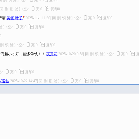
回
删
锁
滤
]
<空>
亮
0
复印
0
回
删
锁
滤
]
<空>
亮
0
复印
0
所谓
美僵·叶子
2025-11-1 11:30
[
回
删
锁
滤
]
<空>
亮
0
复印
0
滤
]
<空>
亮
0
复印
0
0
删
锁
滤
]
<空>
亮
0
复印
0
发商越小才好，能多争钱！！
夜开花
2025-10-20 9:58
[
回
删
锁
滤
]
<空>
亮
0
空>
亮
0
复印
0
V爱披
2025-10-22 14:47
[
回
删
锁
滤
]
<空>
亮
0
复印
0