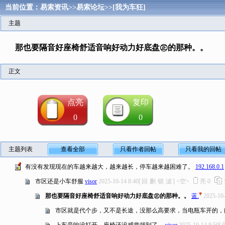
当前位置：
易索资讯
>>
易索论坛
>>
[我为车狂]
主题
那也要隔音好座椅舒适音响好动力好底盘㊣的那种。。
正文
点亮
复印
0
0
主题列表
查看全部
只看作者回帖
只看我的回帖
有没有发现现在的车越来越大，越来越长，停车越来越困难了。
192.168.0.1
市区还是小车舒服
visor
2025-10-14 8:40
[
回
删
锁
滤
]
<空>
亮
0
那也要隔音好座椅舒适音响好动力好底盘㊣的那种。。
蓝.
2025-10-
市区就是代个步，又不是长途，没那么高要求，当电瓶车开的，