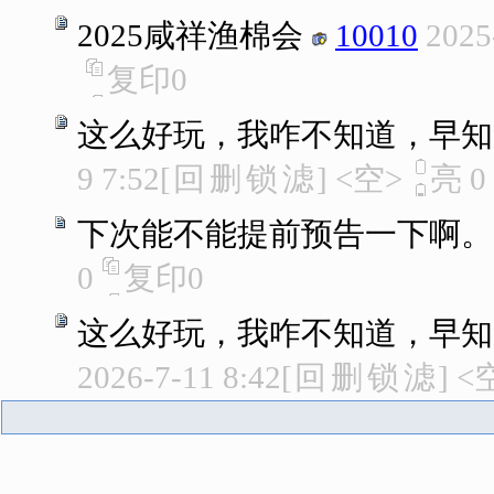
2025咸祥渔棉会
10010
2025
复印
0
这么好玩，我咋不知道，早知
9 7:52
[
回
删
锁
滤
]
<空>
亮
0
下次能不能提前预告一下啊。
0
复印
0
这么好玩，我咋不知道，早知
2026-7-11 8:42
[
回
删
锁
滤
]
<