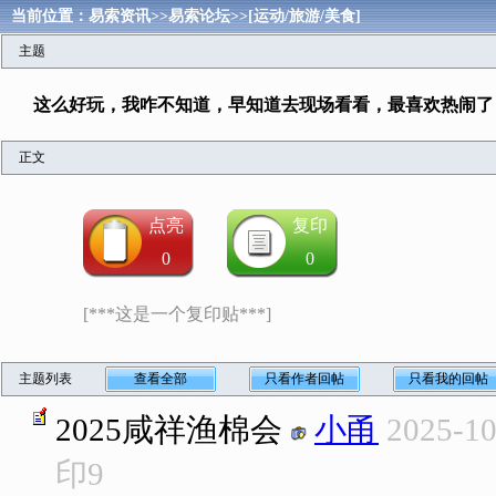
当前位置：
易索资讯
>>
易索论坛
>>
[运动/旅游/美食]
主题
这么好玩，我咋不知道，早知道去现场看看，最喜欢热闹了
正文
点亮
复印
0
0
[***这是一个复印贴***]
主题列表
查看全部
只看作者回帖
只看我的回帖
2025咸祥渔棉会
小甬
2025-10
印
9