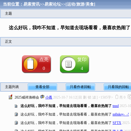
当前位置：
易索资讯
>>
易索论坛
>>
[运动/旅游/美食]
主题
这么好玩，我咋不知道，早知道去现场看看，最喜欢热闹了
正文
点亮
复印
0
4
主题列表
查看全部
只看作者回帖
只看我的回帖
2025咸祥渔棉会
小甬
2025-10-7 16:12
[
回
删
锁
滤
]
<1505字>
亮
0
这么好玩，我咋不知道，早知道去现场看看，最喜欢热闹了
tnnd
2025-10
这么好玩，我咋不知道，早知道去现场看看，最喜欢热闹了
m0nkey-_-!
这么好玩，我咋不知道，早知道去现场看看，最喜欢热闹了
SFTX
2025-