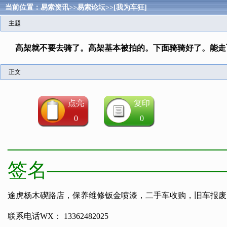
当前位置：
易索资讯
>>
易索论坛
>>
[我为车狂]
主题
高架就不要去骑了。高架基本被拍的。下面骑骑好了。能走
正文
点亮
复印
0
0
———————————
签名—————————
途虎杨木碶路店，保养维修钣金喷漆，二手车收购，旧车报废
联系电话WX： 13362482025