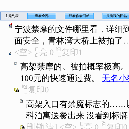
主题列表
查看全部
只看作者回帖
只看我的回帖
宁波禁摩的文件哪里看，详细
面安全，青林湾大桥上被拍了
<空>
亮
0
复印
1
高架禁摩的。被拍概率极高。
100元的快速通过费。
无名小
复印
0
高架入口有禁魔标志的……
科泊寓送餐出来 没看到标
删
锁
滤
]
<空>
亮
0
复印
0