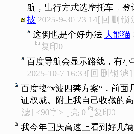
航，出行方式选摩托车，登
披
2025-9-30 23:14
[
回
删
锁
这倒也是个好办法
大能猫
复印
0
百度导航会显示路线，有小
2025-10-7 16:33
[
回
删
锁
滤
]
百度搜”x波四禁方案“，前
证权威。附上我自己收藏的高
滤
]
<90字>
亮
0
复印
0
我今年国庆高速上看到好几辆