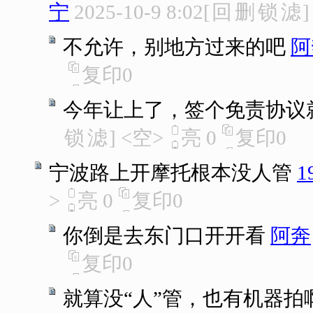
宁
2025-10-9 8:02
[
回
删
锁
滤
]
不允许，别地方过来的吧
阿
复印
0
今年让上了，签个免责协议
锁
滤
]
<空>
亮
0
复印
0
宁波路上开摩托根本没人管
1
>
亮
0
复印
0
你倒是去东门口开开看
阿奔
复印
0
就算没“人”管，也有机器拍