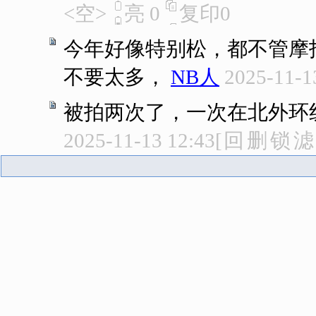
<空>
亮
0
复印
0
今年好像特别松，都不管摩
不要太多，
NB人
2025-11-1
被拍两次了，一次在北外环
2025-11-13 12:43
[
回
删
锁
滤