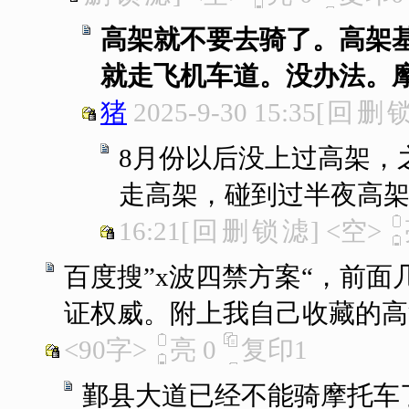
高架就不要去骑了。高架
就走飞机车道。没办法。摩
猪
2025-9-30 15:35
[
回
删
8月份以后没上过高架，
走高架，碰到过半夜高
16:21
[
回
删
锁
滤
]
<空>
百度搜”x波四禁方案“，前
证权威。附上我自己收藏的高
<90字>
亮
0
复印
1
鄞县大道已经不能骑摩托车