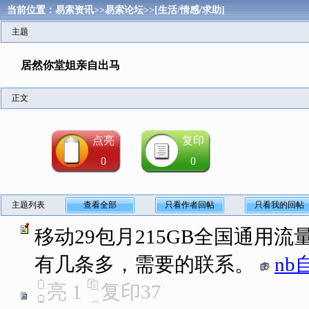
当前位置：
易索资讯
>>
易索论坛
>>
[生活/情感/求助]
主题
居然你堂姐亲自出马
正文
点亮
复印
0
0
主题列表
查看全部
只看作者回帖
只看我的回帖
移动29包月215GB全国通用流量
有几条多，需要的联系。
nb
亮
1
复印
37