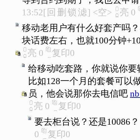
13:52
[
回
删
锁
滤
]
<空>
亮
0
移动老用户有什么好套产吗？
块话费左右，也就100分钟+1
亮
0
复印
0
给移动吃套路，你就说你要
比如128一个月的套餐可以
员，他会说那你去电信吧
n
亮
0
复印
0
要去柜台说？还是10086？
0
复印
0