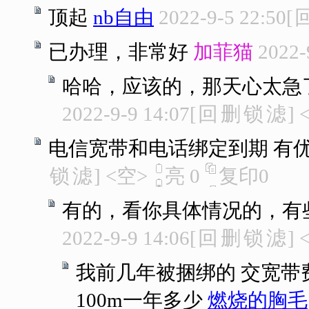
顶起
nb自由
2022-9-5 22:50
[
已办理，非常好
加菲猫
2022-
哈哈，应该的，那天心太急
2022-9-9 14:07
[
回
删
锁
滤
]
电信宽带和电话绑定到期 有
锁
滤
]
<空>
亮
0
复印
0
有的，看你具体情况的，有
2022-9-9 14:06
[
回
删
锁
滤
]
我前几年被捆绑的 交宽带
100m一年多少
燃烧的胸毛