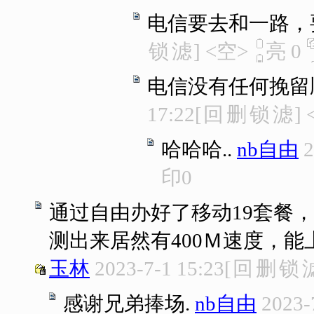
电信要去和一路，
锁
滤
]
<空>
亮
0
电信没有任何挽留
17:22
[
回
删
锁
滤
]
哈哈哈..
nb自由
2
印
0
通过自由办好了移动19套餐，
测出来居然有400Ｍ速度，能
玉林
2023-7-1 15:23
[
回
删
锁
感谢兄弟捧场.
nb自由
2023-