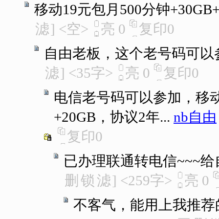
移动19元包月500分钟+30GB
滤
]
<空>
亮
0
复印
0
自由老板，这个老号码可以
滤
]
<35字>
亮
0
复印
0
电信老号码可以参加，移动
+20GB，协议2年...
nb自由
复印
0
已办理联通转电信~~~
删
锁
滤
]
<259字>
亮
0
不客气，能用上我推荐