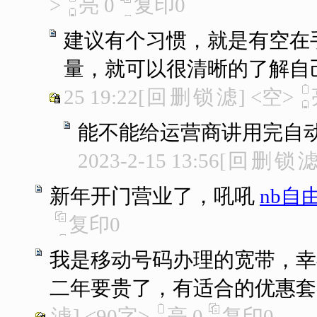
>
亮
0
复印
0
建议有个习惯，就是有空在
量，就可以很清晰的了解自
25 19:22
[
回
删
锁
滤
]
<空>
能不能给运营商讲用完自
2023-2-15 13:56
[
回
删
锁
新年开门营业了，吼吼
nb自
复印
0
我是移动号码办理的宽带，幸
二年要贵了，有适合的优惠套
滤
]
<90字>
亮
0
复印
0