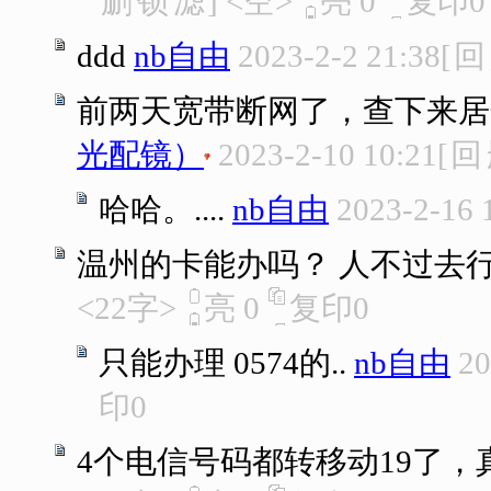
删
锁
滤
]
<空>
亮
0
复印
0
ddd
nb自由
2023-2-2 21:38
[
回
前两天宽带断网了，查下来居然
光配镜）
2023-2-10 10:21
[
回
哈哈。....
nb自由
2023-2-16 
温州的卡能办吗？ 人不过去
<22字>
亮
0
复印
0
只能办理 0574的..
nb自由
20
印
0
4个电信号码都转移动19了，