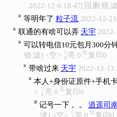
2022-12-6 18:47
[
回
删
锁
等明年了
粒子流
2022-12-21
联通的有啥可以弄
天宇
2022-
可以转电信10元包月300分钟
锁
滤
]
<空>
亮
0
复印
0
带啥过来
天宇
2022-12-13 
本人+身份证原件+手机
>
亮
0
复印
0
记号一下 。。
逍遥司
滤
]
<空>
亮
0
复印
0