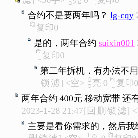
合约不是要两年吗？
lg-cqy
复印
0
是的，两年合约
suixin001
复印
0
第二年拆机，有办法不
锁
滤
]
<空>
亮
0
复印
两年合约 400元 移动宽带 
2023-1-28 21:47
[
回
删
锁
滤
]
<
主要是看你需求的，然后我