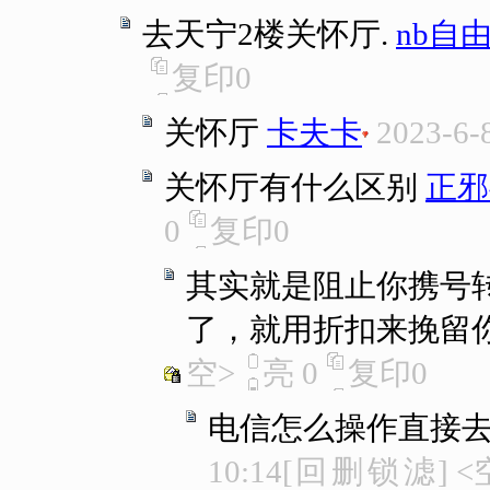
去天宁2楼关怀厅.
nb自
复印
0
关怀厅
卡夫卡
2023-6-
关怀厅有什么区别
正邪
0
复印
0
其实就是阻止你携号
了，就用折扣来挽留你..
空>
亮
0
复印
0
电信怎么操作直接
10:14
[
回
删
锁
滤
]
<