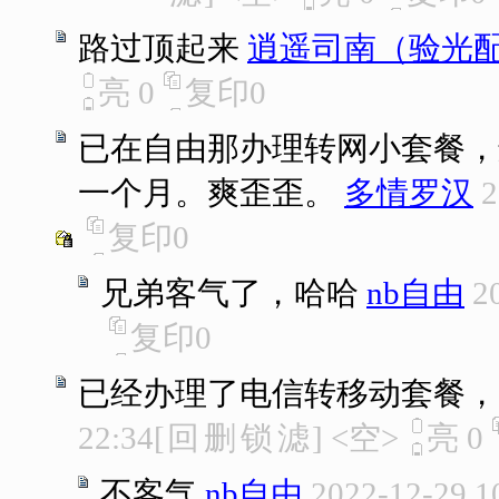
路过顶起来
逍遥司南（验光
亮
0
复印
0
已在自由那办理转网小套餐，远
一个月。爽歪歪。
多情罗汉
2
复印
0
兄弟客气了，哈哈
nb自由
2
复印
0
已经办理了电信转移动套餐，
22:34
[
回
删
锁
滤
]
<空>
亮
0
不客气
nb自由
2022-12-29 1