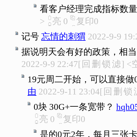
看客户经理完成指标数
>
亮
0
复印
0
记号
忘情的刺猬
2022-9-9 19:
据说明天会有好的政策，相当
2022-9-9 22:47
[
回
删
锁
滤
]
<
19元周二开始，可以直接做
由
2022-9-11 23:04
[
回
删
锁
0块 30G+一条宽带？
hqh0
亮
0
复印
0
是的0元2年，每月三张卡共