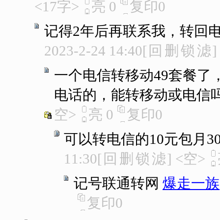
<17字>
亮
0
复印
0
记得2年后再联系我，转回电
2023-2-24 14:40
[
回
删
锁
滤
]
一个电信转移动49套餐了
电话的，能转移动或电信
空>
亮
0
复印
0
可以转电信的10元包月30
11:30
[
回
删
锁
滤
]
<空>
记号联通转网
爆走一族
复印
0