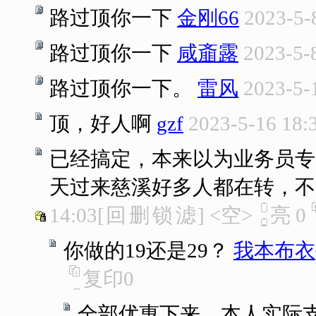
路过顶你一下
金刚66
2023-5-
路过顶你一下
咸齑露
2023-5-
路过顶你一下。
雷风
2023-5-
顶，好人啊
gzf
2023-5-16 18:
已经搞定，本来以为业务员专
天过来慈溪好多人都在转，不
14:03
[
回
删
锁
滤
]
<空>
亮
0
你做的19还是29？
我本布衣
复印
0
全部优惠下来，本人实际支