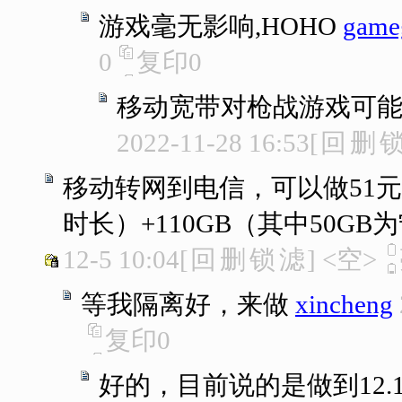
游戏毫无影响,HOHO
gameg
0
复印
0
移动宽带对枪战游戏可
2022-11-28 16:53
[
回
删
移动转网到电信，可以做51元
时长）+110GB（其中50GB
12-5 10:04
[
回
删
锁
滤
]
<空>
等我隔离好，来做
xincheng
复印
0
好的，目前说的是做到12.