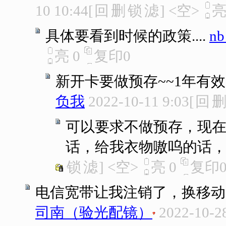
10 10:44
[
回
删
锁
滤
]
<空>
具体要看到时候的政策....
n
亮
0
复印
0
新开卡要做预存~~1年有效
负我
2022-10-11 9:03
[
回
可以要求不做预存，现
话，给我衣物嗷呜的话
锁
滤
]
<空>
亮
0
复印
电信宽带让我注销了，换移动
司南（验光配镜）
2022-10-2