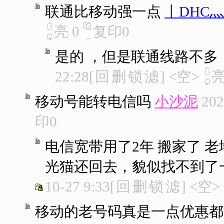
联通比移动强一点
丨DHC
亮
0
复印
0
是的 ，但是联通线路不多
22:28
[
回
删
锁
滤
]
<空>
移动号能转电信吗
小沙泥
202
印
0
电信宽带用了2年 搬家了 
光猫还回去，貌似找不到了
10-27 9:33
[
回
删
锁
滤
]
<空>
移动的老号码真是一点优惠都