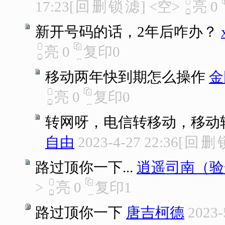
17:23
[
回
删
锁
滤
]
<空>
亮
0
新开号码的话，2年后咋办？
亮
0
复印
0
移动两年快到期怎么操作
金
亮
0
复印
0
转网呀，电信转移动，移动
自由
2023-4-27 22:36
[
回
删
路过顶你一下...
逍遥司南（验
>
亮
0
复印
1
路过顶你一下
唐吉柯德
2023-