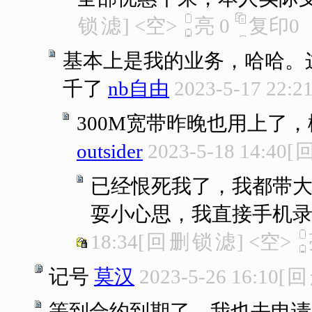
锁
滤
]
<空>
亮
0
复印
0
基本上是我的业务，哈哈。
千了
nb自由
2023-5-17 22:2
300M宽带昨晚也用上了
outsider
2023-5-18 14:40
[
已经恨死我了，我都带
耍小心思，我直接手机录
18:34
[
回
删
锁
滤
]
<空>
记号
莫汉
2023-5-26 16:10
[
回
等到合约到期了，我也去申请.....