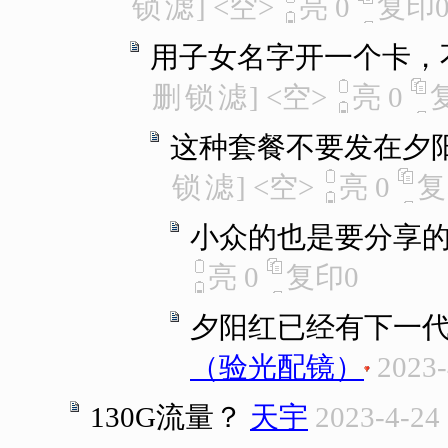
锁
滤
]
<空>
亮
0
复印
用子女名字开一个卡，不
删
锁
滤
]
<空>
亮
0
这种套餐不要发在夕
锁
滤
]
<空>
亮
0
复
小众的也是要分享
亮
0
复印
0
夕阳红已经有下一代
（验光配镜）
2023-
130G流量？
天宇
2023-4-24