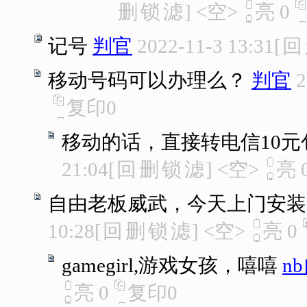
删
锁
滤
]
<空>
亮
0
记号
判官
2022-11-3 13:31
[
回
移动号码可以办理么？
判官
2
复印
0
移动的话，直接转电信10元包月
21:04
[
回
删
锁
滤
]
<空>
亮
自由老板威武，今天上门安装
10:28
[
回
删
锁
滤
]
<空>
亮
0
gamegirl,游戏女孩，嘻嘻
n
亮
0
复印
0