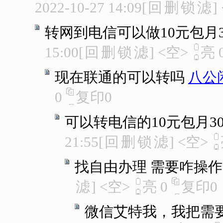
2022-10-27 14:09
[
回
删
锁
滤
]
转网到电信可以做10元包月300分
15:00
[
回
删
锁
滤
]
<空>
亮
现在联通的可以转吗
八公
0
复印
0
可以转电信的10元包月30
21:55
[
回
删
锁
滤
]
<空>
找自由办理 需要咋操
滤
]
<空>
亮
0
复印
0
微信艾特我，我把需