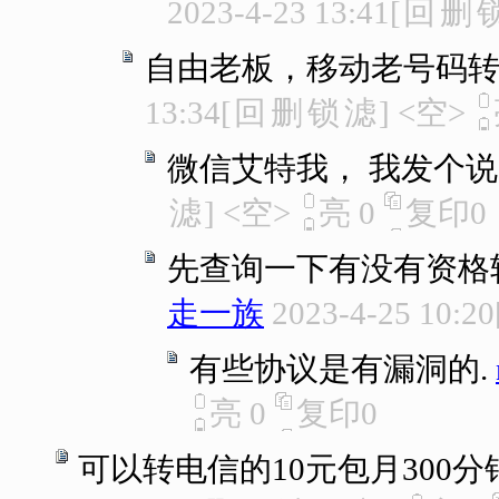
2023-4-23 13:41
[
回
删
自由老板，移动老号码转
13:34
[
回
删
锁
滤
]
<空>
微信艾特我， 我发个说
滤
]
<空>
亮
0
复印
0
先查询一下有没有资格
走一族
2023-4-25 10:20
有些协议是有漏洞的.
亮
0
复印
0
可以转电信的10元包月300分钟