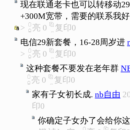
现在联通老卡也可以转移动29
+300M宽带，需要的联系我
>
亮
0
复印
0
电信29新套餐，16-28周岁进
>
亮
0
复印
0
这种套餐不要发在老年群
N
亮
0
复印
0
家有子女初长成.
nb自由
2
印
0
你确定子女办了会给你