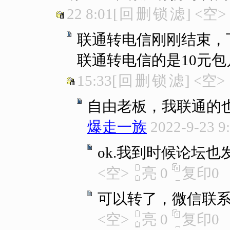
22 8:01
[
回
删
锁
滤
]
<空>
联通转电信刚刚结束，
联通转电信的是10元包月
15:33
[
回
删
锁
滤
]
<空>
自由老板，我联通的
爆走一族
2022-9-23 9
ok.我到时候论坛也
<空>
亮
0
复印
0
可以转了，微信联
<空>
亮
0
复印
0