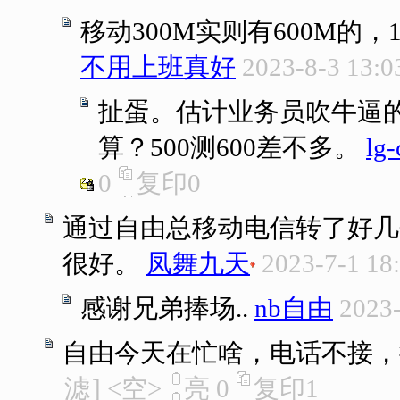
移动300M实则有600M的
不用上班真好
2023-8-3 13:0
扯蛋。估计业务员吹牛逼
算？500测600差不多。
lg-
0
复印
0
通过自由总移动电信转了好几
很好。
凤舞九天
2023-7-1 18
感谢兄弟捧场..
nb自由
2023-
自由今天在忙啥，电话不接，
滤
]
<空>
亮
0
复印
1