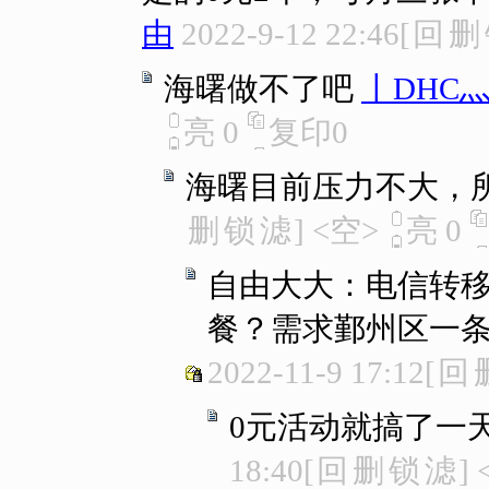
由
2022-9-12 22:46
[
回
删
海曙做不了吧
丨DHC
亮
0
复印
0
海曙目前压力不大，
删
锁
滤
]
<空>
亮
0
自由大大：电信转移
餐？需求鄞州区一
2022-11-9 17:12
[
回
0元活动就搞了一
18:40
[
回
删
锁
滤
]