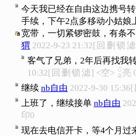
今天我已经在自由这边携号转
手续，下午2点多移动小姑娘
宽带，一切紧锣密鼓，有条不
猬
2022-9-23 21:32
[
回
删
锁
滤
客气了兄弟，2年后再找我转
10:32
[
回
删
锁
滤
]
<空>
亮
继续
nb自由
2022-9-30 15:36
[
上班了，继续接单
nb自由
202
印
0
现在去电信开卡，等4个月过