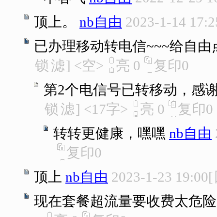
顶上。
nb自由
2023-1-14 17:2
已办理移动转电信~~~给自由
锁
滤
]
<空>
亮
0
复印
0
第2个电信号已转移动，感
锁
滤
]
<17字>
亮
0
复印
0
转转更健康，嘿嘿
nb自由
复印
0
顶上
nb自由
2023-1-23 19:00
[
现在套餐超流量要收费太危险