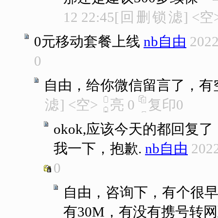
12 22:45
[
回
删
锁
滤
]
<空
0元移动套餐上线
nb自由
2022
0
自由，给你微信留言了，有
滤
]
<空>
亮
0
复印
0
okok,应该今天的都回
我一下，抱歉.
nb自由
2022
0
自由，咨询下，有个很早办
有30M，有没有携号转