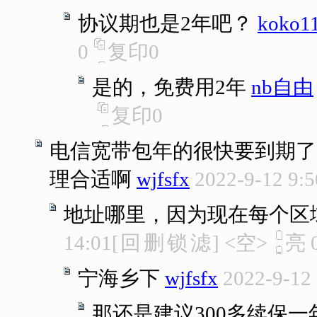
协议期也是2年吧？
koko1
0
复印
0
是的，免费用2年
nb自由
复印
0
电信宽带包年的很快要到期了
理合适啊
wjfsfx
2022-9-12 9:5
地址哪里，因为现在每个区
14:01
[
回
删
锁
滤
]
<空>
亮
宁海乡下
wjfsfx
2022-9-12
那还是建议300多续保一