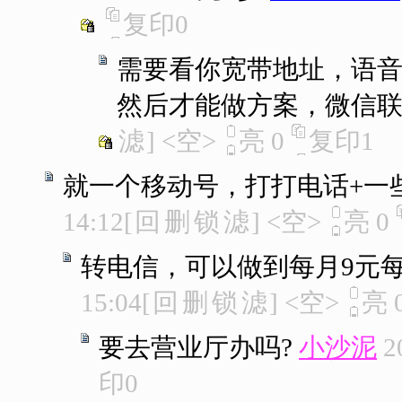
复印
0
需要看你宽带地址，语
然后才能做方案，微信
滤
]
<空>
亮
0
复印
1
就一个移动号，打打电话+一
14:12
[
回
删
锁
滤
]
<空>
亮
0
转电信，可以做到每月9元每月
15:04
[
回
删
锁
滤
]
<空>
亮
要去营业厅办吗?
小沙泥
2
印
0