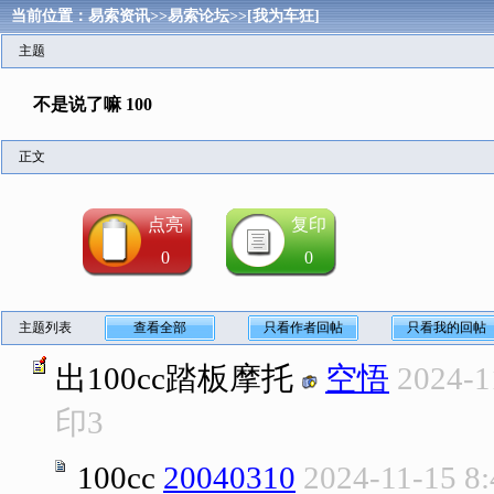
当前位置：
易索资讯
>>
易索论坛
>>
[我为车狂]
主题
不是说了嘛 100
正文
点亮
复印
0
0
主题列表
查看全部
只看作者回帖
只看我的回帖
出100cc踏板摩托
空悟
2024-1
印
3
100cc
20040310
2024-11-15 8: