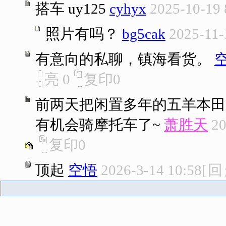
搭车 uy125
cyhyx
2025-10-19 
照片有吗？
bg5cak
2025-11-
有意向的私聊，镇海看货。
亮
0
复印
0
前两天把闲置多年的五羊本田M
有机会骑摩托车了~
萧胜天
20
复印
0
顶起
空悟
2026-3-14 10:58
[
回