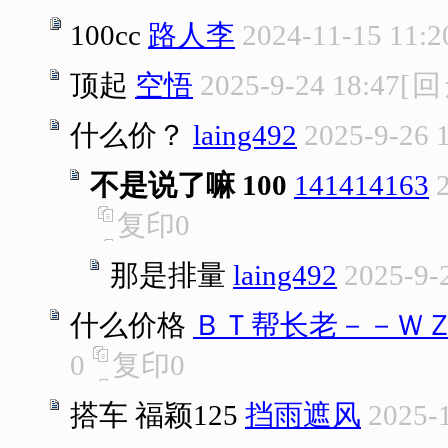
100cc
路人李
2024-11-15 11:2
顶起
空悟
2025-9-24 18:47
[
回
什么价？
laing492
2025-9-26 
不是说了嘛 100
141414163
复印
0
那是排量
laing492
2025-9-
什么价格
ＢＴ帮长老－－Ｗ
0
复印
0
搭车 福颖125
挡雨遮风
2025-1