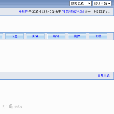
神州行
于 2025-6-13 8:40 发布于
[生活/情感/求助]
点击：342 回复：1
信息
回复
编辑
删除
管理
回复主题
亮
0
复印
0