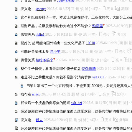
开盲盒本质上就是赌博
几番花落去
2025-6-10 8:50
[
回
删
锁
滤
]
<空>
没兴趣。
jasonge
2025-6-10 8:52
[
回
删
锁
滤
]
<4字>
亮
0
复印
1
这个和以前炒鞋子一样。本质上就是在炒作。工业化时代，大部分工业
理财产品，垃圾股票都能炒为啥这个不能炒？
鸭霸霸
2025-6-10 9:03
[
供需关系
nblin1
2025-6-10 9:13
[
回
删
锁
滤
]
<空>
亮
0
复印
0
挺好的 起码能向国外输出一些文化产品了
10010
2025-6-10 9:21
[
回
删
可能还是脑残太多
哇小宁
2025-6-10 9:07
[
回
删
锁
滤
]
<空>
亮
0
供需关系
妞给爷笑个
2025-6-10 10:22
[
回
删
锁
滤
]
<空>
亮
0
整个圈子博傻，看看最后哪个傻子接盘
使劲折腾
2025-6-10 12:10
[
回
删
难道不比巴黎世家强？你就不是那个消费群体
yyf3301
2025-6-10 14:16
[
巴黎世家出了一个北京烤鸭袋，不也要卖15000元，关键是还真有
啦布布
amico
2025-6-10 14:42
[
回
删
锁
滤
]
<3字>
亮
0
复印
0
找最后一个接盘的倒霉蛋的游戏
sxh_hzf
2025-6-10 14:50
[
回
删
锁
滤
]
<
经济越差这种代替情绪价值的东西会越受欢迎，这是典型的消费降级的
没兴趣。
影人
2025-6-10 20:49
[
回
删
锁
滤
]
<4字>
亮
0
复印
0
经济越差这种代替情绪价值的东西会越受欢迎，这是典型的消费降级的