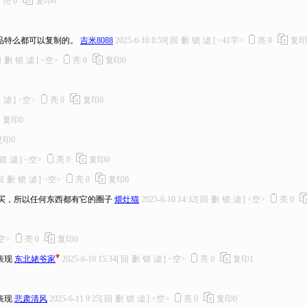
亮
0
复印
0
品特么都可以复制的。
吉米8088
2025-6-10 8:59
[
回
删
锁
滤
]
<41字>
亮
0
复印
回
删
锁
滤
]
<空>
亮
0
复印
0
锁
滤
]
<空>
亮
0
复印
0
复印
0
复印
0
锁
滤
]
<空>
亮
0
复印
0
回
删
锁
滤
]
<空>
亮
0
复印
0
人买，所以任何东西都有它的圈子
煨灶猫
2025-6-10 14:32
[
回
删
锁
滤
]
<空>
亮
0
空>
亮
0
复印
0
表现
东北姥爷家
2025-6-10 15:34
[
回
删
锁
滤
]
<空>
亮
0
复印
1
表现
悲肃清风
2025-6-11 9:25
[
回
删
锁
滤
]
<空>
亮
0
复印
0