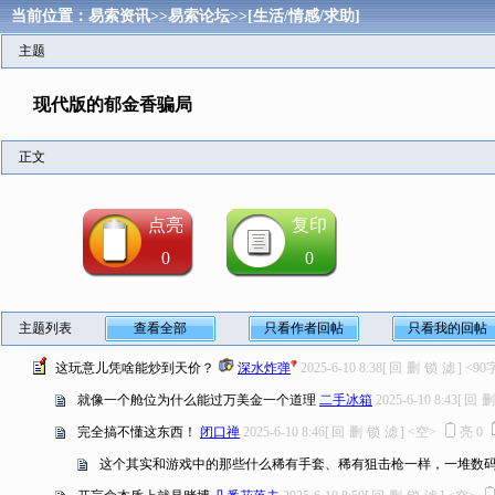
当前位置：
易索资讯
>>
易索论坛
>>
[生活/情感/求助]
主题
现代版的郁金香骗局
正文
点亮
复印
0
0
主题列表
查看全部
只看作者回帖
只看我的回帖
这玩意儿凭啥能炒到天价？
深水炸弹
2025-6-10 8:38
[
回
删
锁
滤
]
<90
就像一个舱位为什么能过万美金一个道理
二手冰箱
2025-6-10 8:43
[
回
删
完全搞不懂这东西！
闭口禅
2025-6-10 8:46
[
回
删
锁
滤
]
<空>
亮
0
这个其实和游戏中的那些什么稀有手套、稀有狙击枪一样，一堆数码