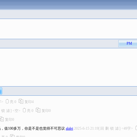
PM
字>
亮
0
复印
4
锁
滤
]
<空>
亮
0
复印
0
复印
0
，值100多万，你是不是也觉得不可思议
alalei
2025-6-15 21:19
[
回
删
锁
滤
]
<49字>