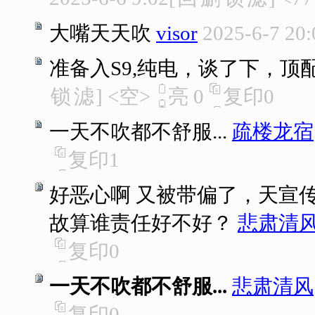
大嘴天天吹
visor
2025-6-7 20:
准备入S9,纯电，谈了下，顶
锁
滤
]
<空>
亮
0
复印
0
一天不吹都不舒服...
疏楼龙宿
复印
1
好恶心啊 又被带偏了，天宣
故算谁责任好不好？
悲肃清
复印
0
一天不吹都不舒服...
悲肃清风
复印
0