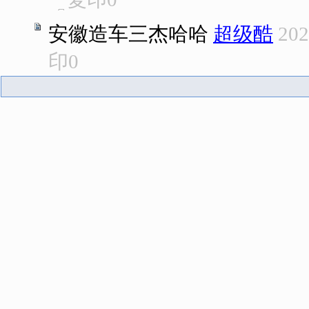
安徽造车三杰哈哈
超级酷
202
印
0