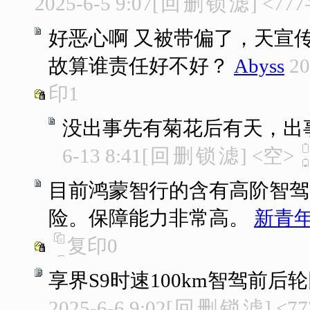
2025-6-5 9:07
[
回
删
锁
滤
]
<77
好恶心啊 又被带偏了，天宣
故算谁责任好不好？
Abyss
20
印
1
没出事先有菊花后有天，出
6-13 8:41
[
回
删
锁
滤
]
<空>
目前鸿蒙智行的含有高阶智驾
险。保障能力非常高。
新青年
复印
0
享界S9时速100km智驾前后
2025-6-6 9:02
[
回
删
锁
滤
]
<7