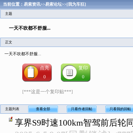
当前位置：
易索资讯
>>
易索论坛
>>
[我为车狂]
主题
一天不吹都不舒服...
正文
一天不吹都不舒服...
点亮
复印
0
0
[***这是一个复印贴***]
主题列表
查看全部
只看作者回帖
只看我的回帖
享界S9时速100km智驾前后