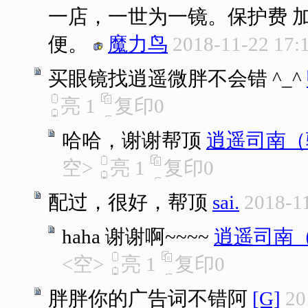
一店，一世为一镜。保护费 
便。
魔力鸟
2018-11-22 17:
买眼镜找逍遥微胖不会错 ^_^
亮
1
复印
0
哈哈，谢谢帮顶
逍遥司南（
空>
亮
1
复印
0
配过，很好，帮顶
sai.
2018-11
haha 谢谢啊~~~~
逍遥司南
<空>
亮
1
复印
0
胖胖你的广告词不错阿
[G]
20