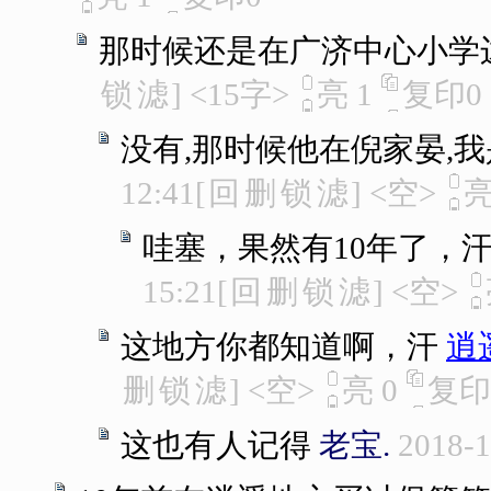
那时候还是在广济中心小学
锁
滤
]
<15字>
亮
1
复印
0
没有,那时候他在倪家晏,
12:41
[
回
删
锁
滤
]
<空>
哇塞，果然有10年了，
15:21
[
回
删
锁
滤
]
<空>
这地方你都知道啊，汗
逍
删
锁
滤
]
<空>
亮
0
复印
这也有人记得
老宝.
2018-1