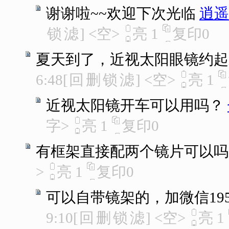
谢谢啦~~欢迎下次光临
逍遥
锁
滤
]
<空>
亮
1
复印
0
夏天到了，近视太阳眼镜约起
6:48
[
回
删
锁
滤
]
<空>
亮
1
近视太阳镜开车可以用吗？
字>
亮
1
复印
0
有框架直接配两个镜片可以吗
>
亮
1
复印
0
可以自带镜架的，加微信1955
9:10
[
回
删
锁
滤
]
<空>
亮
1