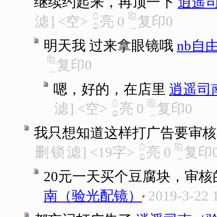
继续约起来，再顶一下
逍遥
滤
]
<空>
亮
0
复印
0
明天我 过来拿眼镜哦
nb自
复印
0
嗯，好的，在店里
逍遥司
滤
]
<空>
亮
0
复印
0
我只想知道这样打广告要审核
删
锁
滤
]
<19字>
亮
0
复印
20元一天买个豆腐块，审
南（验光配镜）
2019-3-22 