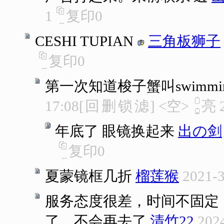
1
复印
0
CESHI TUPIAN
三角板狮子
复印
0
第一次知道梭子蟹叫swimming c
17:08
[
回
删
锁
滤
]
<空>
亮
年底了 眼镜换起来
出の剑
复印
0
夏蒙镜框几折
榴莲猴
2021-3
服务态度很差，时间不固定
了，不会再去了
清竹22
202