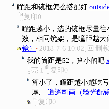
瞳距和镜框怎么搭配好
outsid
复印
0
瞳距越小，选的镜框尽量往
数，相同镜架，是瞳距越大
镜）
2018-7-6 10:02
[
回
删
我的筒距是52，算小的吧
亮
1
复印
0
算小了，瞳距越小越吃
厚。
逍遥司南（验光配
复印
0