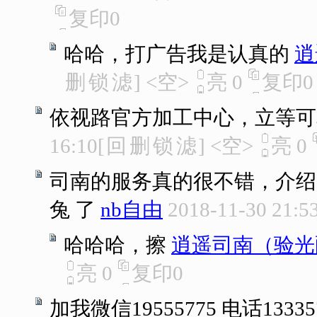
复印
0
哈哈，打广告我是认真的
逍
删
锁
滤
]
<空>
亮
0
复印
0
依视路官方加工中心，立等可
16:10
[
回
删
锁
滤
]
<空>
亮
0
司南的服务真的很不错，介绍
兔 了
nb自由
2018-11-30 21:5
哈哈哈，擦
逍遥司南（验光
亮
0
复印
0
加我微信19555775 电话1333