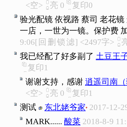
<空>
亮
0
复印
0
验光配镜 依视路 蔡司 老花
一店，一世为一镜。保护费 
9:06
[
回
删
锁
滤
]
<2497字>
我已经配了好多副了
土豆王
复印
1
谢谢支持，感谢
逍遥司南（
<空>
亮
0
复印
1
测试
东北姥爷家
2017-12-2
MARK......
酸菜
2018-8-9 11