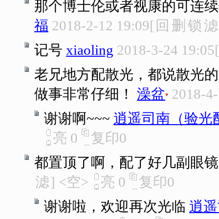
那个博士伦或者视康的可连续
福
2018-2-12 19:09
[
回
删
锁
滤
记号
xiaoling
2018-3-24 19:05
老兄地方配散光，都说散光的
做事非常仔细！
澡盆
2018-4-
谢谢啊~~~
逍遥司南（验光
亮
0
复印
0
都置顶了啊，配了好几副眼镜
滤
]
<空>
亮
0
复印
0
谢谢啦，欢迎再次光临
逍遥