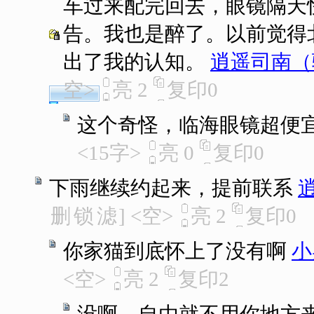
车过来配完回去，眼镜隔天
告。我也是醉了。以前觉得
出了我的认知。
逍遥司南（
空>
亮
2
复印
0
这个奇怪，临海眼镜超便
<15字>
亮
0
复印
0
下雨继续约起来，提前联系
删
锁
滤
]
<空>
亮
2
复印
0
你家猫到底怀上了没有啊
小
<空>
亮
2
复印
2