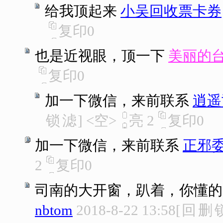
给我顶起来
小吴回收票卡券
复印
0
也是近视眼，顶一下
美丽的
复印
0
加一下微信，来前联系
逍遥
锁
滤
]
<空>
亮
2
复印
0
加一下微信，来前联系
正邪
2
复印
0
司南的大开窗，趴着，你懂的
nbtom
2018-8-22 13:58
[
回
删