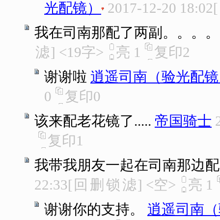
光配镜）
2017-12-20 18:02
[
我在司南那配了两副。。。。
滤
]
<19字>
亮
1
复印
2
谢谢啦
逍遥司南（验光配镜
0
复印
0
该来配老花镜了.....
帝国骑士
复印
1
我带我朋友一起在司南那边配
22:33
[
回
删
锁
滤
]
<空>
亮
1
谢谢你的支持。
逍遥司南（