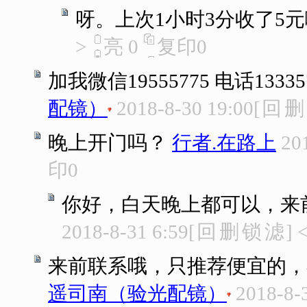
呀。上次1小时3分收了5
>
亮
0
复印
0
加我微信19555775 电话1333
配镜）
2018-8-30 19:00
[
回
删
晚上开门吗？
行者.在路上
20
印
0
你好，白天晚上都可以，来
2018-8-31 6:59
[
回
删
锁
滤
]
来前联系哦，只推荐便宜的，
遥司南（验光配镜）
2018-8-