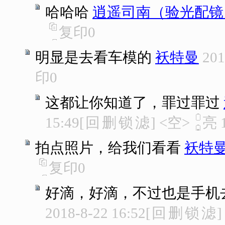
哈哈哈
逍遥司南（验光配镜
复印
0
明显是去看车模的
袄特曼
201
印
0
这都让你知道了，罪过罪过
15:49
[
回
删
锁
滤
]
<空>
亮
拍点照片，给我们看看
袄特
复印
0
好滴，好滴，不过也是手机
2018-8-22 16:52
[
回
删
锁
滤
]