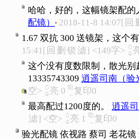
哈哈，好的，这幅镜架配的
配镜）
2018-11-8 14:07
[
回
1.67 双抗 300 送镜架，这
15:41
[
回
删
锁
滤
]
<149字>
这个没有度数限制，散光别超过
13335743309
逍遥司南（验
空>
亮
0
复印
0
最高配过1200度的。
逍遥司
滤
]
<空>
亮
1
复印
0
验光配镜 依视路 蔡司 老花