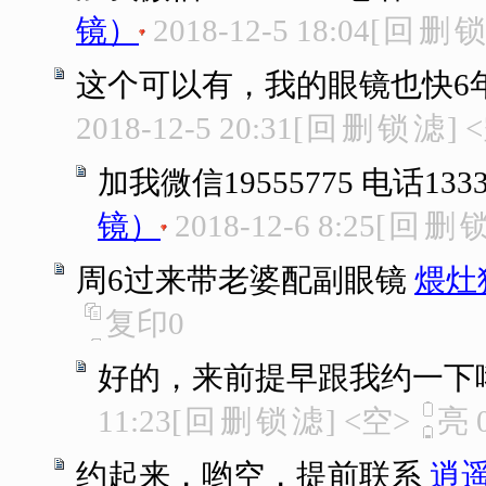
镜）
2018-12-5 18:04
[
回
删
锁
这个可以有，我的眼镜也快6
2018-12-5 20:31
[
回
删
锁
滤
]
<
加我微信19555775 电话133
镜）
2018-12-6 8:25
[
回
删
周6过来带老婆配副眼镜
煨灶
复印
0
好的，来前提早跟我约一下
11:23
[
回
删
锁
滤
]
<空>
亮
约起来，哟空，提前联系
逍