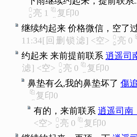
下雨继续约起来，提前联系.
亮
1
复印
0
继续约起来 价格微信，空了
11:34
[
回
删
锁
滤
]
<空>
亮
0
约起来 来前提前联系
逍遥司
滤
]
<空>
亮
0
复印
0
鼻垫有么,我的鼻垫坏了
傷
复印
0
有的，来前联系
逍遥司南
<空>
亮
0
复印
0