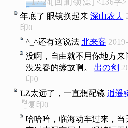
17:24
[
回
删
锁
滤
]
<136字>
年底了 眼镜换起来
深山农夫
印
0
^_^还有这说法
北来客
2019-
没啊，自由就不用你地方来
没发春的缘故啊。
出の剑
2
印
0
LZ太远了，一直想配镜
逍遥
复印
0
哈哈哈，临海动车过来，当