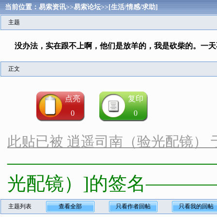
当前位置：
易索资讯
>>
易索论坛
>>
[生活/情感/求助]
主题
没办法，实在跟不上啊，他们是放羊的，我是砍柴的。一天
正文
点亮
复印
0
0
此贴已被 逍遥司南（验光配镜） 于 [202
———————————
光配镜）]的签名———
主题列表
查看全部
只看作者回帖
只看我的回帖