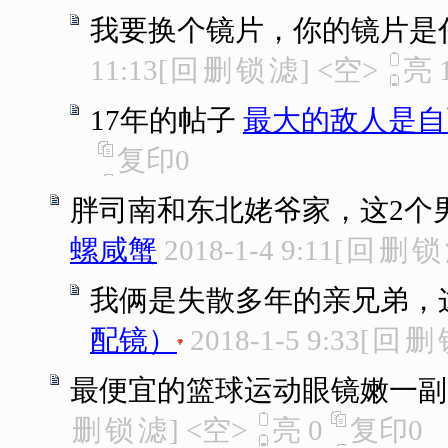
我要换个镜片，你的镜片是什
11:13
[
回
删
锁
滤
]
<空>
亮
17年的帖子
最大的敌人是自
复印
0
胖司南和东北姥爷家，这2个
螺咸蟹
2018-1-4 9:11
[
回
删
锁
我俩是失散多年的亲兄弟，
配镜）
2018-1-5 9:33
[
回
删
最便宜的篮球运动眼镜嫩一副
删
锁
滤
]
<空>
亮
0
复印
0