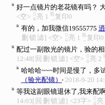
好一点镜片的老花镜有吗？ 大
<空>
亮
1
复印
0
有的，加我微信19555775
删
锁
滤
]
<空>
亮
1
复印
0
配过一副散光的镜片，验的相
12:48
[
回
删
锁
滤
]
<空>
亮
2
哈哈哈~~~时间是慢了，多
（验光配镜）
2018-9-20 14
等我这副眼镜退休了,我来配啊
14:03
[
回
删
锁
滤
]
<23字>