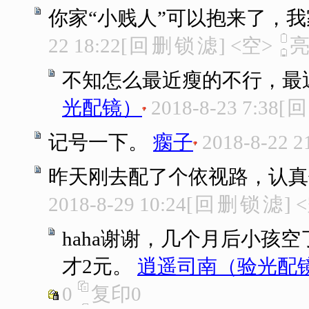
你家“小贱人”可以抱来了，
22 18:22
[
回
删
锁
滤
]
<空>
不知怎么最近瘦的不行，最
光配镜）
2018-8-23 7:38
[
回
记号一下。
瘸子
2018-8-22 2
昨天刚去配了个依视路，认真
2018-8-29 10:24
[
回
删
锁
滤
]
<
haha谢谢，几个月后小孩
才2元。
逍遥司南（验光配
0
复印
0