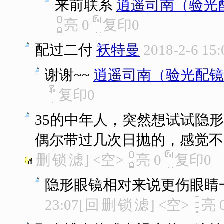
来前联系
逍遥司南（验光
亮
0
复印
0
配过二付
袄特曼
2018-2-6 15:
谢谢~~
逍遥司南（验光配镜
复印
0
35的中年人，突然想试试隐
偶尔带过几次日抛的，感觉不
删
锁
滤
]
<空>
亮
0
复印
0
隐形眼镜相对来说更伤眼睛
23:07
[
回
删
锁
滤
]
<空>
亮