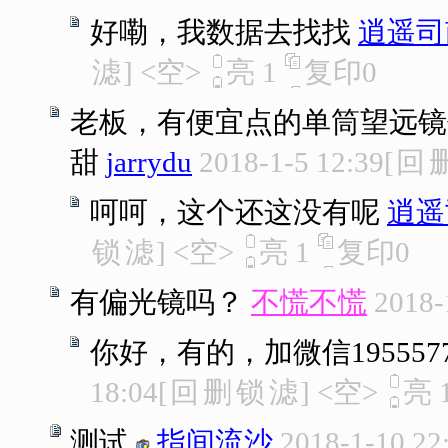
好嘞，我数据去找找
逍遥司
滤
]
<空>
亮
1
复印
0
老板，有便宜点的单筒望远镜
甜
jarrydu
2018-1-5 12:39
[
回
呵呵，这个还这没有呢
逍遥
锁
滤
]
<空>
亮
1
复印
0
有偏光镜吗？
不慌不慌
2018-
你好，有的，加微信195557
18:04
[
回
删
锁
滤
]
<空>
亮
测试
指间流沙
2018-1-10 22