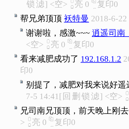
锁
滤
]
<空>
亮
0
复印
0
帮兄弟顶顶
袄特曼
2018-6-22
谢谢啦，感激~~~
逍遥司南
<空>
亮
0
复印
0
看来减肥成功了
192.168.1.2
2
印
0
别提了，减肥对我来说好遥
7-5 14:41
[
回
删
锁
滤
]
<空>
兄司南兄顶顶，前天晚上刚去
>
亮
0
复印
0