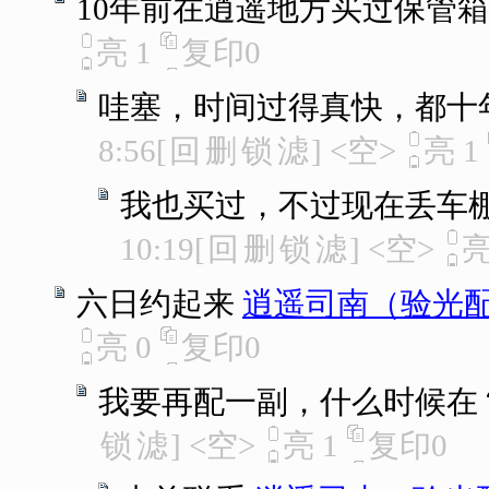
10年前在逍遥地方买过保管箱
亮
1
复印
0
哇塞，时间过得真快，都十
8:56
[
回
删
锁
滤
]
<空>
亮
1
我也买过，不过现在丢车
10:19
[
回
删
锁
滤
]
<空>
六日约起来
逍遥司南（验光
亮
0
复印
0
我要再配一副，什么时候在
锁
滤
]
<空>
亮
1
复印
0