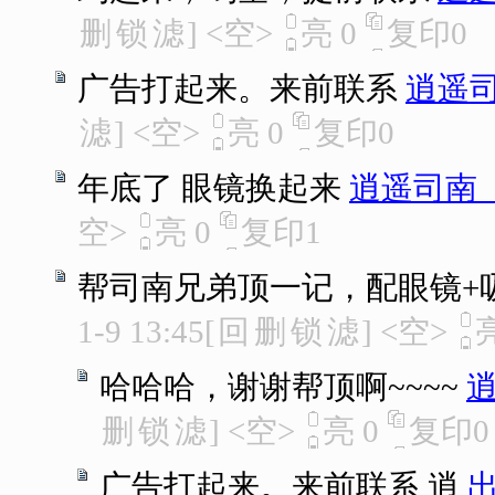
删
锁
滤
]
<空>
亮
0
复印
0
广告打起来。来前联系
逍遥
滤
]
<空>
亮
0
复印
0
年底了 眼镜换起来
逍遥司南
空>
亮
0
复印
1
帮司南兄弟顶一记，配眼镜+吸猫
1-9 13:45
[
回
删
锁
滤
]
<空>
哈哈哈，谢谢帮顶啊~~~~
删
锁
滤
]
<空>
亮
0
复印
0
广告打起来。来前联系 逍