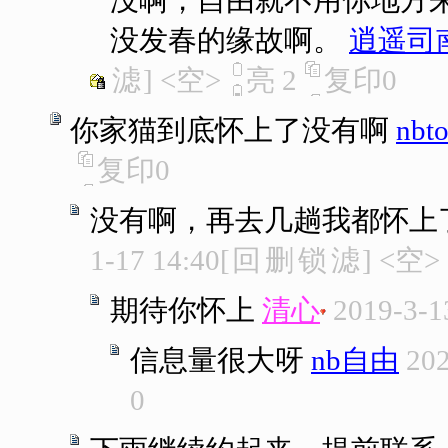
没啊，自由就不用你地方
没发春的缘故啊。
逍遥司
滤
]
<空>
亮
2
复印
0
你家猫到底怀上了没有啊
nbt
复印
0
没有啊，再去几趟我都怀上
1-17 14:40
[
回
删
锁
滤
]
<空>
期待你怀上
清心
2019-3-1
信息量很大呀
nb自由
202
0