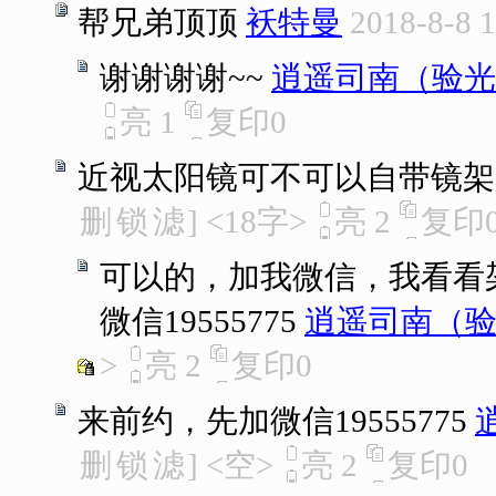
帮兄弟顶顶
袄特曼
2018-8-8 
谢谢谢谢~~
逍遥司南（验光
亮
1
复印
0
近视太阳镜可不可以自带镜架
删
锁
滤
]
<18字>
亮
2
复印
可以的，加我微信，我看看
微信19555775
逍遥司南（
>
亮
2
复印
0
来前约，先加微信19555775
删
锁
滤
]
<空>
亮
2
复印
0