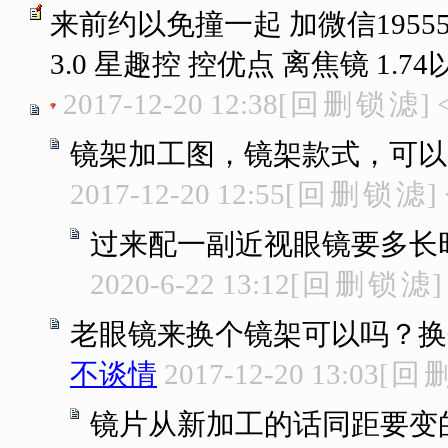
来前约以免撞一起 加微信1955
3.0 星趣控 控优点 离焦镜 1.
2017-12-20 12:38
[
回
删
锁
滤
]
镜架加工图，镜架款式，可以
2017-12-20 12:55
[
回
删
锁
滤
]
过来配一副近视眼镜要多长
2020-6-22 13:12
[
回
删
锁
滤
]
老眼镜来换个镜架可以吗？换
不谈情
2017-12-20 13:03
[
回
镜片从新加工的话同距要变