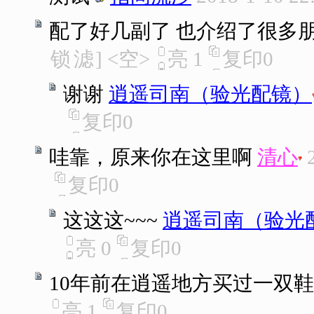
配了好几副了 也介绍了很多朋
锁
滤
]
<空>
亮
1
复印
0
谢谢
逍遥司南（验光配镜）
复印
0
哇靠，原来你在这里啊
清心
复印
0
这这这~~~
逍遥司南（验光
亮
0
复印
0
10年前在逍遥地方买过一双鞋
亮
1
复印
0