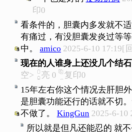
印
0
看条件的，胆囊内多发就不适
有痛过，有没胆囊发炎过等等
中。
amico
2025-6-10 17:19
[
现在的人谁身上还没几个结石
空>
亮
0
复印
0
15年左右你这个情况去肝胆外
是胆囊功能还行的话就不切。
不做了。
KingGun
2025-6-10 
所以就是但凡还能忍的 就不