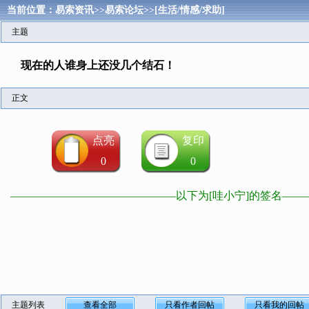
当前位置：
易索资讯
>>
易索论坛
>>
[生活/情感/求助]
主题
现在的人谁身上还没几个结石！
正文
点亮
复印
0
0
———————————————以下为[哇小宁]的签名—
主题列表
查看全部
只看作者回帖
只看我的回帖