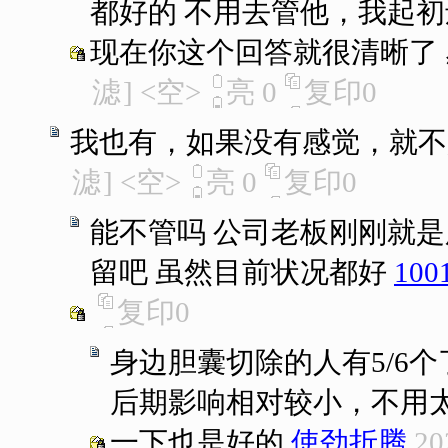
都好的 不用去管他，我起
现在你这个回答就很清晰了
滤
]
<空>
亮
0
复印
0
我也有，如果没有感觉，就不
滤
]
<空>
亮
0
复印
0
能不管吗 公司老板刚刚就
留吧 虽然目前状况都好
100
复印
0
身边胆囊切除的人有5/6
后期影响相对较小，不用
一下也是好的
使劲折腾
20