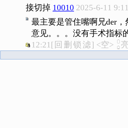
接切掉
10010
2025-6-11 9:1
最主要是管住嘴啊兄der
意见。。。没有手术指标
12:21
[
回
删
锁
滤
]
<空>