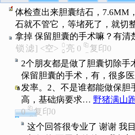
体检查出来胆囊结石，7.6M
石就不管它，等堵死了，就切
拿掉 保留胆囊的手术嘛？有清
锁
滤
]
<空>
亮
0
复印
0
2个朋友都是做了胆囊切除手
保留胆囊的手术，有，很多医院
发率。2、不是谁都能做保胆
高，基础病要求…
野猪满山
0
复印
0
这个回答很专业了 谢谢 我