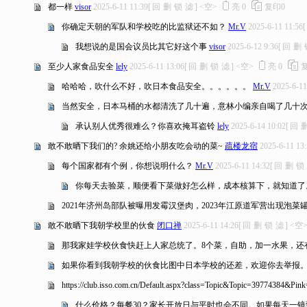
都一样
visor
2025-6-11 11:39
[
回
删
锁
滤
]
<空>
亮
0
复印
0
你确定天朝的军队和学校吃的比监狱还不如？
Mr.V
2025-6-11 11:56
[
我想说的是国会议员比其它好这个事
visor
2025-6-12 9:36
[
回
删
至少人家食品安全
lely
2025-6-11 13:06
[
回
删
锁
滤
]
<空>
亮
0
哈哈哈，吹什么不好，吹日本食品安全。。。。。。
Mr.V
2025-6-11
当然安全，日本马桶的水都清洗了几十遍，意林小编亲自喝了几十
承认别人优秀很难么？你喜欢掩耳盗铃
lely
2025-6-14 10:02
[
回
敢不敢晒下我们的? 余姚还给小朋友吃会动的菜~
疏楼龙宿
2025-6-11 13
每个国家都有个例，你想说明什么？
Mr.V
2025-6-11 14:32
[
回
删
锁
你每天去验菜，顺便看下菜做好怎么样，成本核算下，就知道了
2021年济州岛部队被曝用发霉汉堡肉，2023年江原道军营出现泡
敢不敢晒下我朝学校里的伙食
闭口禅
2025-6-11 14:26
[
回
删
锁
滤
]
<空
那我家娃学校伙食快赶上人家总统了。8个菜，自助，加一水果，还
如果你看到我朝学校的伙食比图中日本学校的还差，欢迎你去举报
https://club.isso.com.cn/Default.aspx?class=Topic&Topic=3977438
什么价格？每餐30？家长开放日与平时也会不同。如果每天一