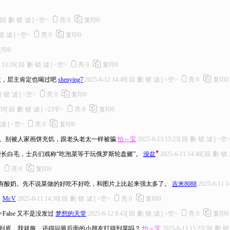
回
删
锁
滤
]
<空>
亮
0
复印
0
锁
滤
]
<空>
亮
0
复印
0
复印
0
 13:26
[
回
删
锁
滤
]
<空>
亮
0
复印
0
次，层主肯定也喝过吧
shenying7
2025-6-12 14:49
[
回
删
锁
滤
]
<空>
亮
0
复印
0
删
锁
滤
]
<空>
亮
0
复印
0
:59
[
回
删
锁
滤
]
<23字>
亮
0
复印
0
滤
]
<空>
亮
0
复印
0
。别被人家画饼充饥，跟老头老太一样被骗
怡～宝
2025-6-13 15:23
[
回
删
锁
滤
]
<空
菜罐长白毛，士兵们戏称“吃泡菜等于玩俄罗斯轮盘赌”。
澡盆
2025-6-11 14:46
[
回
删
锁
>
亮
0
复印
0
有酸奶。先不说菜做的好吃不好吃，和图片上比起来强太多了。
吉米8088
2025-6-11 1
。
Mr.V
2025-6-11 14:36
[
回
删
锁
滤
]
<空>
亮
0
复印
0
4&Pink=False 又不是没发过
梦想的天堂
2025-6-12 8:43
[
回
删
锁
滤
]
<空>
亮
0
复印
0
镜到底，我就服，还得问最后面的小朋友打得到菜吗？
怡～宝
2025-6-13 15:25
[
回
删
锁