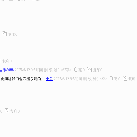
复印
0
复印
0
吉米8088
2025-6-12 9:51
[
回
删
锁
滤
]
<67字>
亮
0
复印
0
伙食问题我们也不能乐观的。
小乐
2025-6-12 9:58
[
回
删
锁
滤
]
<空>
亮
0
复印
亮
0
复印
0