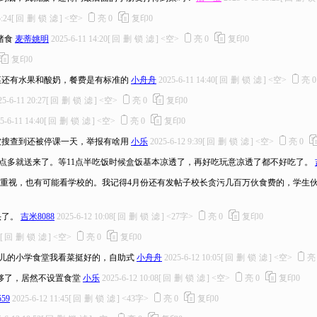
:24
[
回
删
锁
滤
]
<空>
亮
0
复印
0
猪食
麦蒂姚明
2025-6-11 14:20
[
回
删
锁
滤
]
<空>
亮
0
复印
0
复印
0
菜还有水果和酸奶，餐费是有标准的
小舟舟
2025-6-11 14:40
[
回
删
锁
滤
]
<空>
亮
0
25-6-11 20:27
[
回
删
锁
滤
]
<空>
亮
0
复印
0
5-6-11 14:40
[
回
删
锁
滤
]
<空>
亮
0
复印
0
被搜查到还被停课一天，举报有啥用
小乐
2025-6-12 9:39
[
回
删
锁
滤
]
<空>
亮
0
点多就送来了。等11点半吃饭时候盒饭基本凉透了，再好吃玩意凉透了都不好吃了。
也重视，也有可能看学校的。我记得4月份还有发帖子校长贪污几百万伙食费的，学生
头了。
吉米8088
2025-6-12 10:08
[
回
删
锁
滤
]
<27字>
亮
0
复印
0
[
回
删
锁
滤
]
<空>
亮
0
复印
0
儿的小学食堂我看菜挺好的，自助式
小舟舟
2025-6-12 10:05
[
回
删
锁
滤
]
<空>
够了，居然不设置食堂
小乐
2025-6-12 10:08
[
回
删
锁
滤
]
<空>
亮
0
复印
0
559
2025-6-12 11:45
[
回
删
锁
滤
]
<43字>
亮
0
复印
0