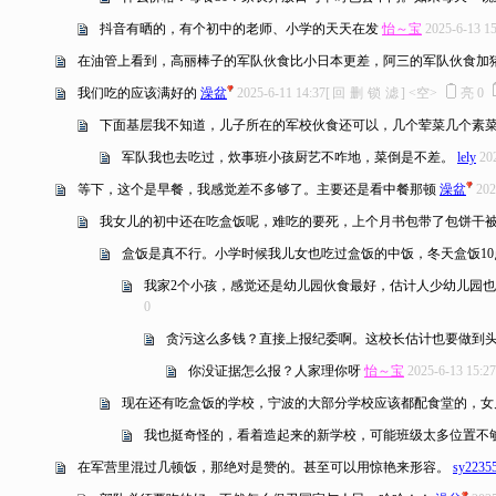
抖音有晒的，有个初中的老师、小学的天天在发
怡～宝
2025-6-13 15
在油管上看到，高丽棒子的军队伙食比小日本更差，阿三的军队伙食加
我们吃的应该满好的
澡盆
2025-6-11 14:37
[
回
删
锁
滤
]
<空>
亮
0
下面基层我不知道，儿子所在的军校伙食还可以，几个荤菜几个素
军队我也去吃过，炊事班小孩厨艺不咋地，菜倒是不差。
lely
20
等下，这个是早餐，我感觉差不多够了。主要还是看中餐那顿
澡盆
202
我女儿的初中还在吃盒饭呢，难吃的要死，上个月书包带了包饼干
盒饭是真不行。小学时候我儿女也吃过盒饭的中饭，冬天盒饭10
我家2个小孩，感觉还是幼儿园伙食最好，估计人少幼儿园
0
贪污这么多钱？直接上报纪委啊。这校长估计也要做到
你没证据怎么报？人家理你呀
怡～宝
2025-6-13 15:27
现在还有吃盒饭的学校，宁波的大部分学校应该都配食堂的，女
我也挺奇怪的，看着造起来的新学校，可能班级太多位置不
在军营里混过几顿饭，那绝对是赞的。甚至可以用惊艳来形容。
sy2235