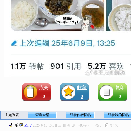
点亮
收藏
复印
0
0
0
主题列表
查看全部
只看作者回帖
只看我的回帖
乐
Mr.V
2025-6-10 13:01
[
回
删
锁
滤
]
<90字>
亮
0
复印
0