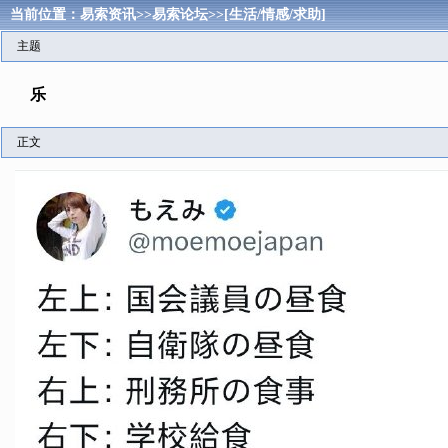
当前位置：
易索资讯
>>
易索论坛
>>
[生活/情感/求助]
主题
乐
正文