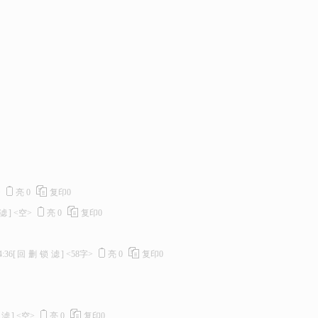
>
亮
0
复印
0
滤
]
<空>
亮
0
复印
0
4:36
[
回
删
锁
滤
]
<58字>
亮
0
复印
0
滤
]
<空>
亮
0
复印
0